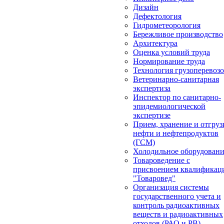
Дизайн
Дефектология
Гидрометеорология
Бережливое производство
Архитектура
Оценка условий труда
Нормирование труда
Технология грузоперевоз
Ветеринарно-санитарная
экспертиза
Инспектор по санитарно-
эпидемиологической
экспертизе
Прием, хранение и отгруз
нефти и нефтепродуктов
(ГСМ)
Холодильное оборудован
Товароведение с
присвоением квалификац
"Товаровед"
Организация системы
государственного учета и
контроль радиоактивных
веществ и радиоактивных
отходов (РАО и РВ)