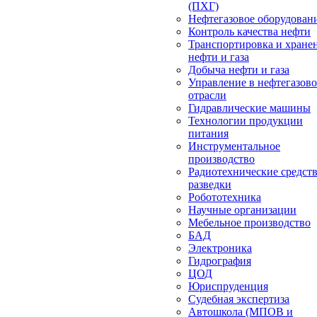
(ПХГ)
Нефтегазовое оборудован
Контроль качества нефти
Транспортировка и хране
нефти и газа
Добыча нефти и газа
Управление в нефтегазов
отрасли
Гидравлические машины
Технологии продукции
питания
Инструментальное
производство
Радиотехнические средст
разведки
Робототехника
Научные организации
Мебельное производство
БАД
Электроника
Гидрография
ЦОД
Юриспруденция
Судебная экспертиза
Автошкола (МПОВ и