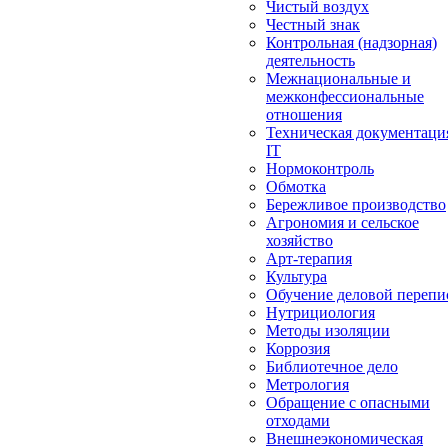
Чистый воздух
Честный знак
Контрольная (надзорная)
деятельность
Межнациональные и
межконфессиональные
отношения
Техническая документаци
IT
Нормоконтроль
Обмотка
Бережливое производство
Агрономия и сельское
хозяйство
Арт-терапия
Культура
Обучение деловой перепи
Нутрициология
Методы изоляции
Коррозия
Библиотечное дело
Метрология
Обращение с опасными
отходами
Внешнеэкономическая