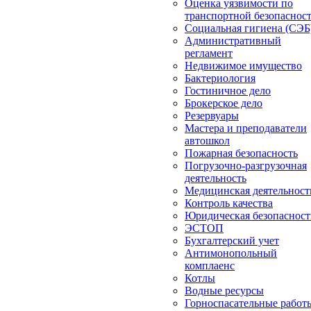
Оценка уязвимости по
транспортной безопаснос
Социальная гигиена (СЭБ
Административный
регламент
Недвижимое имущество
Бактериология
Гостиничное дело
Брокерское дело
Резервуары
Мастера и преподаватели
автошкол
Пожарная безопасность
Погрузочно-разгрузочная
деятельность
Медицинская деятельност
Контроль качества
Юридическая безопасност
ЭСТОП
Бухгалтерский учет
Антимонопольный
комплаенс
Котлы
Водные ресурсы
Горноспасательные работ