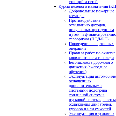
станций и сетей
Курсы целевого назначения (К
Добровольные пожарные
команды
Противодействие
отмыванию доходов,
полученных преступным
путем, и финансировани
терроризма (ПОД/ФТ)
Проведение швартовных
операций
Правила работ по очистке
кровли от снега и наледи
Безопасность дорожного
движения (ежегодное
обучение)
Эксплуатация автомобиле
оснащенных
дополнительными
системами подогрева
топливной системы,
пусковой системы, систе
охлаждения двигателей,
кузовов и или емкостей
Эксплуатация в условиях