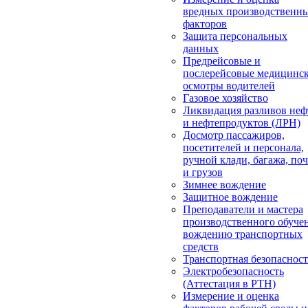
вредных производственн
факторов
Защита персональных
данных
Предрейсовые и
послерейсовые медицинс
осмотры водителей
Газовое хозяйство
Ликвидация разливов неф
и нефтепродуктов (ЛРН)
Досмотр пассажиров,
посетителей и персонала,
ручной клади, багажа, по
и грузов
Зимнее вождение
Защитное вождение
Преподаватели и мастера
производственного обуче
вождению транспортных
средств
Транспортная безопасност
Электробезопасность
(Аттестация в РТН)
Измерение и оценка