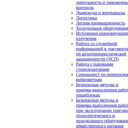
деятельность и таможенн
контроль
Дымоходы и вентканалы
Логистика
Лесная промышленность
Холодильное оборудован
Источники ионизирующе
излучения
Работа со служебной
информацией в документ
об антитеррористической
защищенности (ДСП)
Работа с паровыми
стерилизаторами
Специалист по переносн
виброметрам
Безопасные методы и
приемы выполнения работ
пищеблоках
Безопасные методы и
приемы выполнения рабо
при эксплуатации торгово
технологического и
холодильного оборудован
общественного питания