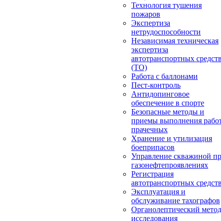
Технология тушения
пожаров
Экспертиза
нетрудоспособности
Независимая техническая
экспертиза
автотранспортных средст
(ТО)
Работа с баллонами
Пест-контроль
Антидопинговое
обеспечение в спорте
Безопасные методы и
приемы выполнения работ
прачечных
Хранение и утилизация
боеприпасов
Управление скважиной п
газонефтепроявлениях
Регистрация
автотранспортных средст
Эксплуатация и
обслуживание тахографов
Органолептический мето
исследования