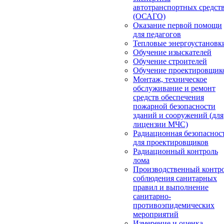
автотранспортных средст
(ОСАГО)
Оказание первой помощи
для педагогов
Тепловые энергоустановк
Обучение изыскателей
Обучение строителей
Обучение проектировщик
Монтаж, техническое
обслуживание и ремонт
средств обеспечения
пожарной безопасности
зданий и сооружений (для
лицензии МЧС)
Радиационная безопаснос
для проектировщиков
Радиационный контроль
лома
Производственный контр
соблюдения санитарных
правил и выполнение
санитарно-
противоэпидемических
мероприятий
Измерение и оценка