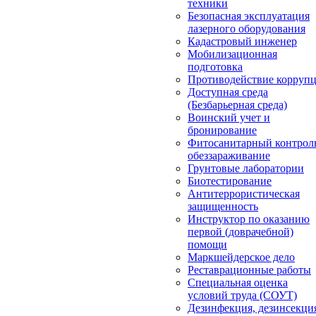
техники
Безопасная эксплуатация
лазерного оборудования
Кадастровый инженер
Мобилизационная
подготовка
Противодействие корруп
Доступная среда
(Безбарьерная среда)
Воинский учет и
бронирование
Фитосанитарный контрол
обеззараживание
Грунтовые лаборатории
Биотестирование
Антитеррористическая
защищенность
Инструктор по оказанию
первой (доврачебной)
помощи
Маркшейдерское дело
Реставрационные работы
Специальная оценка
условий труда (СОУТ)
Дезинфекция, дезинсекци