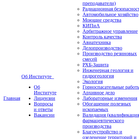
преподаватели)
Радиационная безопаснос
Автомобильное хозяйство
Моющие средства
КИПиА
Арбитражное управление
Контроль качества
Авиатехника
Делопроизводство
Производство резиновых
смесей
РХБ-Защита
Инженерная геология и
гидрогеология
Об Институте
Экология
Об
Горноспасательные работ
Институте
Архивное дело
Главная
Лицензии
Лабораторные изменения
Вопросы
Обогащение полезных
и ответы
ископаемых
Вакансии
Валидация (квалификация
фармацевтического
производства
Благоустройство и
озеленение территорий и