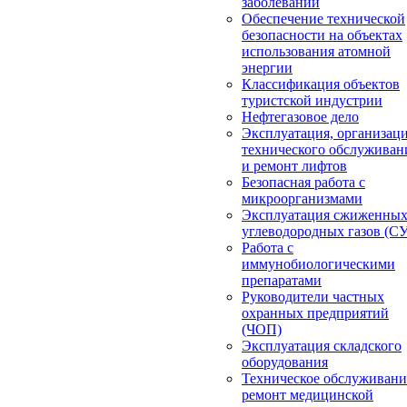
заболеваний
Обеспечение технической
безопасности на объектах
использования атомной
энергии
Классификация объектов
туристской индустрии
Нефтегазовое дело
Эксплуатация, организац
технического обслуживан
и ремонт лифтов
Безопасная работа с
микроорганизмами
Эксплуатация сжиженны
углеводородных газов (С
Работа с
иммунобиологическими
препаратами
Руководители частных
охранных предприятий
(ЧОП)
Эксплуатация складского
оборудования
Техническое обслуживани
ремонт медицинской