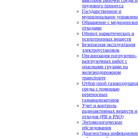
факторов рабочей среды и
трудового процесса
Государственное и
муниципальное управлен
Обращение с медицински
отходами
Оборот наркотических и
психотропных веществ
Безопасная эксплуатация
электроустановок
Организация погрузочно-
разгрузочных работ с
опасными грузами на
железнодорожном
транспорте
Отбор проб газовоздушно
среды с помощью
переносных
газоанализаторов
Учет и контроль
радиоактивных веществ и
отходов (РВ и РАО)
Энтомологические
обследования
Диагностика инфекцион