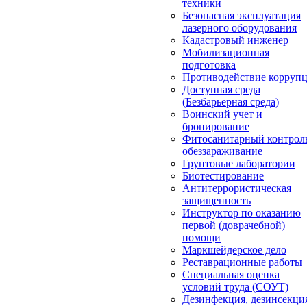
техники
Безопасная эксплуатация
лазерного оборудования
Кадастровый инженер
Мобилизационная
подготовка
Противодействие корруп
Доступная среда
(Безбарьерная среда)
Воинский учет и
бронирование
Фитосанитарный контрол
обеззараживание
Грунтовые лаборатории
Биотестирование
Антитеррористическая
защищенность
Инструктор по оказанию
первой (доврачебной)
помощи
Маркшейдерское дело
Реставрационные работы
Специальная оценка
условий труда (СОУТ)
Дезинфекция, дезинсекци