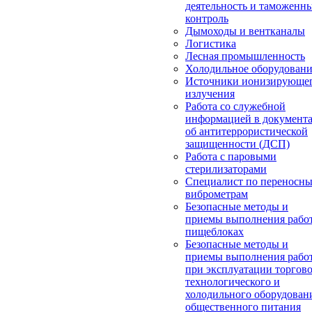
деятельность и таможенн
контроль
Дымоходы и вентканалы
Логистика
Лесная промышленность
Холодильное оборудован
Источники ионизирующе
излучения
Работа со служебной
информацией в документ
об антитеррористической
защищенности (ДСП)
Работа с паровыми
стерилизаторами
Специалист по переносн
виброметрам
Безопасные методы и
приемы выполнения работ
пищеблоках
Безопасные методы и
приемы выполнения рабо
при эксплуатации торгово
технологического и
холодильного оборудован
общественного питания