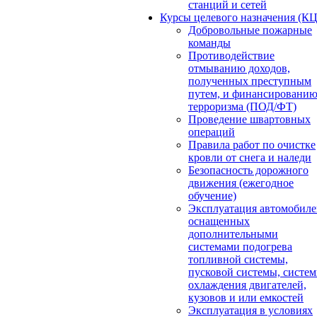
станций и сетей
Курсы целевого назначения (К
Добровольные пожарные
команды
Противодействие
отмыванию доходов,
полученных преступным
путем, и финансировани
терроризма (ПОД/ФТ)
Проведение швартовных
операций
Правила работ по очистке
кровли от снега и наледи
Безопасность дорожного
движения (ежегодное
обучение)
Эксплуатация автомобиле
оснащенных
дополнительными
системами подогрева
топливной системы,
пусковой системы, систе
охлаждения двигателей,
кузовов и или емкостей
Эксплуатация в условиях