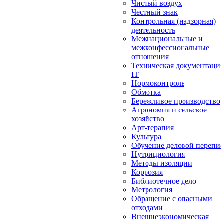
Чистый воздух
Честный знак
Контрольная (надзорная)
деятельность
Межнациональные и
межконфессиональные
отношения
Техническая документаци
IT
Нормоконтроль
Обмотка
Бережливое производство
Агрономия и сельское
хозяйство
Арт-терапия
Культура
Обучение деловой перепи
Нутрициология
Методы изоляции
Коррозия
Библиотечное дело
Метрология
Обращение с опасными
отходами
Внешнеэкономическая