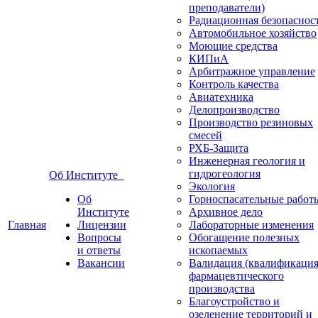
преподаватели)
Радиационная безопаснос
Автомобильное хозяйство
Моющие средства
КИПиА
Арбитражное управление
Контроль качества
Авиатехника
Делопроизводство
Производство резиновых
смесей
РХБ-Защита
Инженерная геология и
гидрогеология
Об Институте
Экология
Об
Горноспасательные работ
Институте
Архивное дело
Главная
Лицензии
Лабораторные изменения
Вопросы
Обогащение полезных
и ответы
ископаемых
Вакансии
Валидация (квалификация
фармацевтического
производства
Благоустройство и
озеленение территорий и