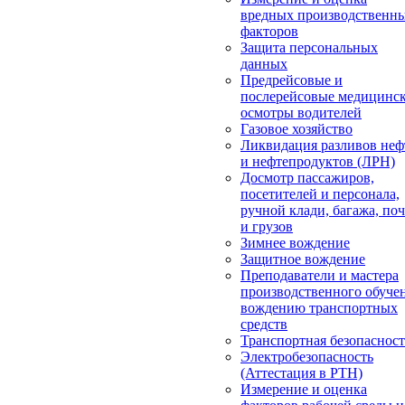
вредных производственн
факторов
Защита персональных
данных
Предрейсовые и
послерейсовые медицинс
осмотры водителей
Газовое хозяйство
Ликвидация разливов неф
и нефтепродуктов (ЛРН)
Досмотр пассажиров,
посетителей и персонала,
ручной клади, багажа, по
и грузов
Зимнее вождение
Защитное вождение
Преподаватели и мастера
производственного обуче
вождению транспортных
средств
Транспортная безопасност
Электробезопасность
(Аттестация в РТН)
Измерение и оценка