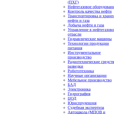
(ПХГ)
Нефтегазовое оборудован
Контроль качества нефти
Транспортировка и хране
нефти и газа
Добыча нефти и газа
Управление в нефтегазов
отрасли
Гидравлические машины
Технологии продукции
питания
Инструментальное
производство
Радиотехнические средст
разведки
Робототехника
Научные организации
Мебельное производство
БАД
Электроника
Гидрография
ЦОД
Юриспруденция
Судебная экспертиза
Автошкола (МПОВ и