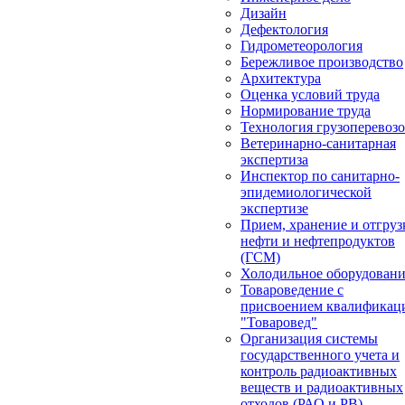
Дизайн
Дефектология
Гидрометеорология
Бережливое производство
Архитектура
Оценка условий труда
Нормирование труда
Технология грузоперевоз
Ветеринарно-санитарная
экспертиза
Инспектор по санитарно-
эпидемиологической
экспертизе
Прием, хранение и отгруз
нефти и нефтепродуктов
(ГСМ)
Холодильное оборудован
Товароведение с
присвоением квалификац
"Товаровед"
Организация системы
государственного учета и
контроль радиоактивных
веществ и радиоактивных
отходов (РАО и РВ)