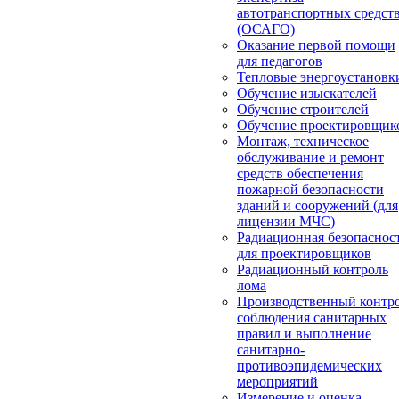
автотранспортных средст
(ОСАГО)
Оказание первой помощи
для педагогов
Тепловые энергоустановк
Обучение изыскателей
Обучение строителей
Обучение проектировщик
Монтаж, техническое
обслуживание и ремонт
средств обеспечения
пожарной безопасности
зданий и сооружений (для
лицензии МЧС)
Радиационная безопаснос
для проектировщиков
Радиационный контроль
лома
Производственный контр
соблюдения санитарных
правил и выполнение
санитарно-
противоэпидемических
мероприятий
Измерение и оценка