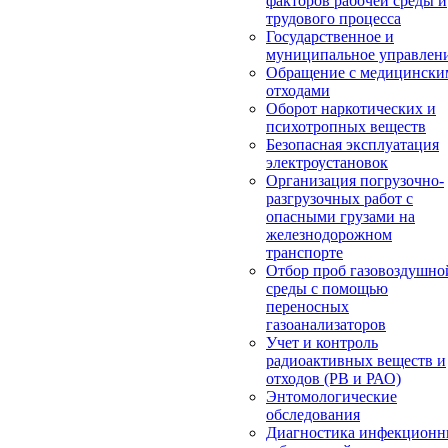
факторов рабочей среды и
трудового процесса
Государственное и
муниципальное управлен
Обращение с медицински
отходами
Оборот наркотических и
психотропных веществ
Безопасная эксплуатация
электроустановок
Организация погрузочно-
разгрузочных работ с
опасными грузами на
железнодорожном
транспорте
Отбор проб газовоздушно
среды с помощью
переносных
газоанализаторов
Учет и контроль
радиоактивных веществ и
отходов (РВ и РАО)
Энтомологические
обследования
Диагностика инфекцион