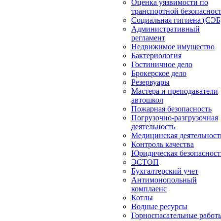
Оценка уязвимости по
транспортной безопаснос
Социальная гигиена (СЭБ
Административный
регламент
Недвижимое имущество
Бактериология
Гостиничное дело
Брокерское дело
Резервуары
Мастера и преподаватели
автошкол
Пожарная безопасность
Погрузочно-разгрузочная
деятельность
Медицинская деятельност
Контроль качества
Юридическая безопасност
ЭСТОП
Бухгалтерский учет
Антимонопольный
комплаенс
Котлы
Водные ресурсы
Горноспасательные работ