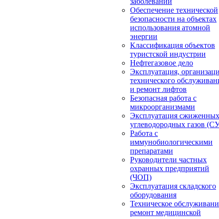
заболеваний
Обеспечение технической
безопасности на объектах
использования атомной
энергии
Классификация объектов
туристской индустрии
Нефтегазовое дело
Эксплуатация, организац
технического обслуживан
и ремонт лифтов
Безопасная работа с
микроорганизмами
Эксплуатация сжиженны
углеводородных газов (С
Работа с
иммунобиологическими
препаратами
Руководители частных
охранных предприятий
(ЧОП)
Эксплуатация складского
оборудования
Техническое обслуживани
ремонт медицинской