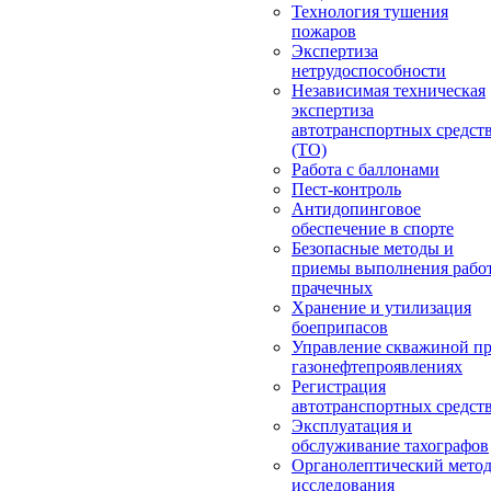
Технология тушения
пожаров
Экспертиза
нетрудоспособности
Независимая техническая
экспертиза
автотранспортных средст
(ТО)
Работа с баллонами
Пест-контроль
Антидопинговое
обеспечение в спорте
Безопасные методы и
приемы выполнения работ
прачечных
Хранение и утилизация
боеприпасов
Управление скважиной п
газонефтепроявлениях
Регистрация
автотранспортных средст
Эксплуатация и
обслуживание тахографов
Органолептический мето
исследования