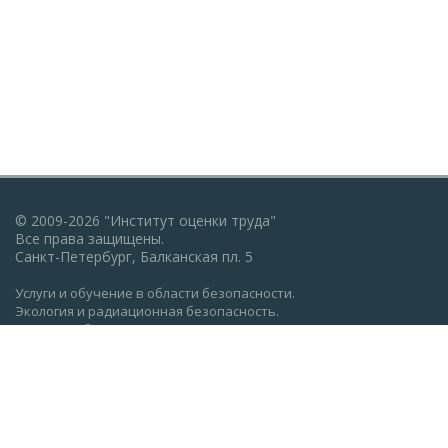
© 2009-2026 "Институт оценки труда"
Все права защищены.
Санкт-Петербург, Балканская пл. 5
Услуги и обучение в области безопасности.
Экология и радиационная безопасность.
Пожарная безопасность, ГО и ЧС.
Охрана труда: обучение, проверка знаний.
Разработка документации по экологии, охране труда,
пожарной безопасности.
Политика конфиденциальности