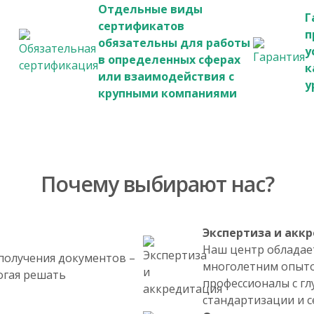
Отдельные виды
Г
сертификатов
п
обязательны для работы
у
в определенных сферах
к
или взаимодействия с
у
крупными компаниями
Почему выбирают нас?
Экспертиза и акк
Наш центр обладае
получения документов –
многолетним опыто
огая решать
профессионалы с гл
стандартизации и 