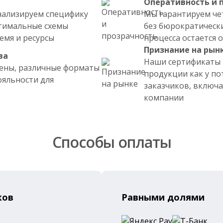
Оперативность и 
нализируем специфику
Мы гарантируем че
птимальные схемы
без бюрократически
емя и ресурсы
процесса остается 
Признание на рын
ва
Наши сертификаты
ены, различные форматы
продукции как у по
яльности для
заказчиков, включ
компании
Способы оплаты
ков
Равными долями