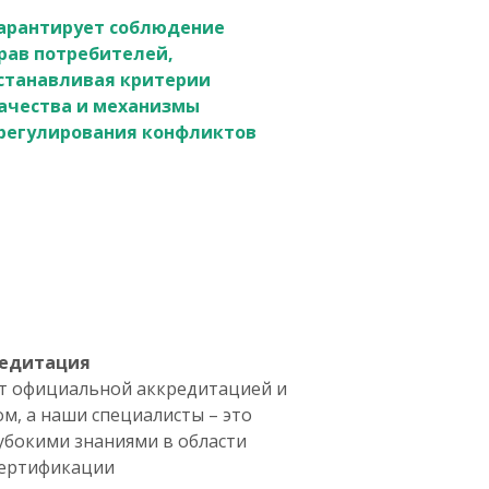
арантирует соблюдение
рав потребителей,
станавливая критерии
ачества и механизмы
регулирования конфликтов
редитация
т официальной аккредитацией и
м, а наши специалисты – это
убокими знаниями в области
сертификации