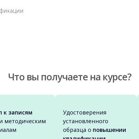
ификации
Что вы получаете на курсе?
п к записям
Удостоверения
и методическим
установленного
иалам
образца о
повышении
квалификации