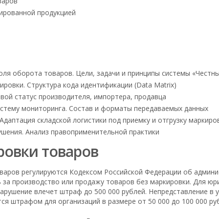
варов
кированной продукцией
оля оборота товаров. Цели, задачи и принципы системы «Честны
ровки. Структура кода идентификации (Data Matrix)
овой статус производителя, импортера, продавца
истему мониторинга. Состав и форматы передаваемых данных
 Адаптация складской логистики под приемку и отгрузку маркир
ушения. Анализ правоприменительной практики
ровки товаров
варов регулируются Кодексом Российской Федерации об админи
 за производство или продажу товаров без маркировки. Для юри
арушение влечет штраф до 500 000 рублей. Непредставление в 
тся штрафом для организаций в размере от 50 000 до 100 000 ру