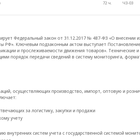
)
72 ч.
ЧЗ-03
ирует Федеральный закон от 31.12.2017 № 487-ФЗ «О внесении и
ты РФ». Ключевым подзаконным актом выступает Постановление 
фикации и прослеживаемости движения товаров». Технические 
ими порядок передачи сведений в систему мониторинга, форма
заций, осуществляющих производство, импорт, оптовую и розн
лючает:
твечающих за логистику, закупки и продажи
кому учету
ию внутренних систем учета с государственной системой монит