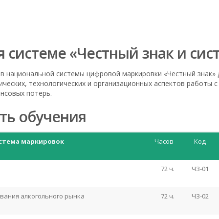
я системе «Честный знак и си
в национальной системы цифровой маркировки «Честный знак» 
ических, технологических и организационных аспектов работы 
нсовых потерь.
ть обучения
истема маркировок
Часов
Код
72 ч.
ЧЗ-01
вания алкогольного рынка
72 ч.
ЧЗ-02