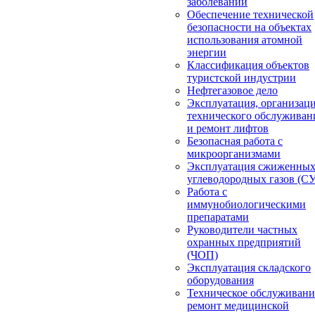
заболеваний
Обеспечение технической
безопасности на объектах
использования атомной
энергии
Классификация объектов
туристской индустрии
Нефтегазовое дело
Эксплуатация, организац
технического обслуживан
и ремонт лифтов
Безопасная работа с
микроорганизмами
Эксплуатация сжиженны
углеводородных газов (С
Работа с
иммунобиологическими
препаратами
Руководители частных
охранных предприятий
(ЧОП)
Эксплуатация складского
оборудования
Техническое обслуживани
ремонт медицинской