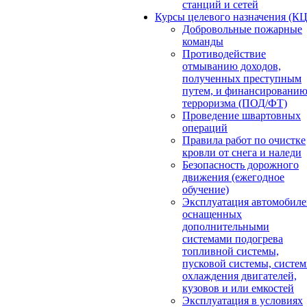
станций и сетей
Курсы целевого назначения (К
Добровольные пожарные
команды
Противодействие
отмыванию доходов,
полученных преступным
путем, и финансировани
терроризма (ПОД/ФТ)
Проведение швартовных
операций
Правила работ по очистке
кровли от снега и наледи
Безопасность дорожного
движения (ежегодное
обучение)
Эксплуатация автомобиле
оснащенных
дополнительными
системами подогрева
топливной системы,
пусковой системы, систе
охлаждения двигателей,
кузовов и или емкостей
Эксплуатация в условиях