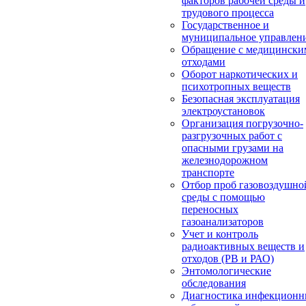
факторов рабочей среды и
трудового процесса
Государственное и
муниципальное управлен
Обращение с медицински
отходами
Оборот наркотических и
психотропных веществ
Безопасная эксплуатация
электроустановок
Организация погрузочно-
разгрузочных работ с
опасными грузами на
железнодорожном
транспорте
Отбор проб газовоздушно
среды с помощью
переносных
газоанализаторов
Учет и контроль
радиоактивных веществ и
отходов (РВ и РАО)
Энтомологические
обследования
Диагностика инфекцион