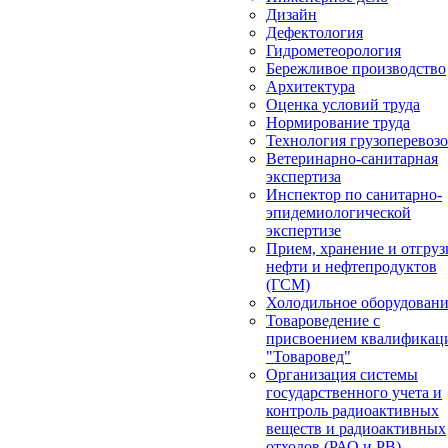
Дизайн
Дефектология
Гидрометеорология
Бережливое производство
Архитектура
Оценка условий труда
Нормирование труда
Технология грузоперевоз
Ветеринарно-санитарная
экспертиза
Инспектор по санитарно-
эпидемиологической
экспертизе
Прием, хранение и отгруз
нефти и нефтепродуктов
(ГСМ)
Холодильное оборудован
Товароведение с
присвоением квалификац
"Товаровед"
Организация системы
государственного учета и
контроль радиоактивных
веществ и радиоактивных
отходов (РАО и РВ)