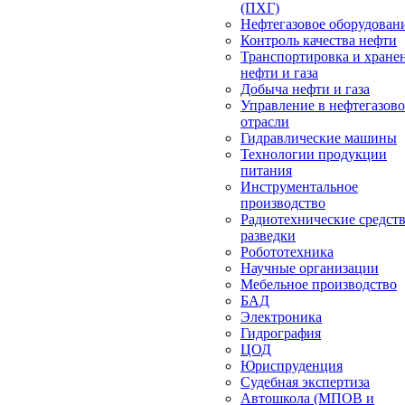
(ПХГ)
Нефтегазовое оборудован
Контроль качества нефти
Транспортировка и хране
нефти и газа
Добыча нефти и газа
Управление в нефтегазов
отрасли
Гидравлические машины
Технологии продукции
питания
Инструментальное
производство
Радиотехнические средст
разведки
Робототехника
Научные организации
Мебельное производство
БАД
Электроника
Гидрография
ЦОД
Юриспруденция
Судебная экспертиза
Автошкола (МПОВ и