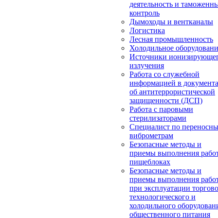
деятельность и таможенн
контроль
Дымоходы и вентканалы
Логистика
Лесная промышленность
Холодильное оборудован
Источники ионизирующе
излучения
Работа со служебной
информацией в документ
об антитеррористической
защищенности (ДСП)
Работа с паровыми
стерилизаторами
Специалист по переносн
виброметрам
Безопасные методы и
приемы выполнения работ
пищеблоках
Безопасные методы и
приемы выполнения рабо
при эксплуатации торгово
технологического и
холодильного оборудован
общественного питания