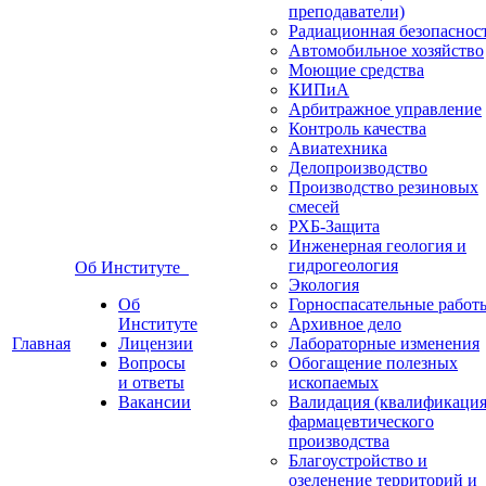
преподаватели)
Радиационная безопаснос
Автомобильное хозяйство
Моющие средства
КИПиА
Арбитражное управление
Контроль качества
Авиатехника
Делопроизводство
Производство резиновых
смесей
РХБ-Защита
Инженерная геология и
гидрогеология
Об Институте
Экология
Об
Горноспасательные работ
Институте
Архивное дело
Главная
Лицензии
Лабораторные изменения
Вопросы
Обогащение полезных
и ответы
ископаемых
Вакансии
Валидация (квалификация
фармацевтического
производства
Благоустройство и
озеленение территорий и