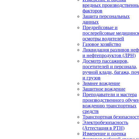
вредных производственн
факторов
Защита персональных
данных
Предрейсовые и
послерейсовые медицинс
осмотры водителей
Газовое хозяйство
Ликвидация разливов неф
и нефтепродуктов (ЛРН)
Досмотр пассажиров,
посетителей и персонала,
ручной клади, багажа, по
и грузов
Зимнее вождение
Защитное вождение
Преподаватели и мастера
производственного обуче
вождению транспортных
средств
Транспортная безопасност
Электробезопасность
(Аттестация в РТН)
Измерение и оценка