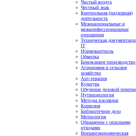
Чистый воздух
Честный знак
Контрольная (надзорная)
деятельность
Межнациональные и
межконфессиональные
отношения
Техническая документаци
IT
Нормоконтроль
Обмотка
Бережливое производство
Агрономия и сельское
хозяйство
Арт-терапия
Культура
Обучение деловой перепи
Нутрициология
Методы изоляции
Коррозия
Библиотечное дело
Метрология
Обращение с опасными
отходами
Внешнеэкономическая