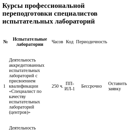
Курсы профессиональной
переподготовки специалистов
испытательных лабораторий
Испытательные
№
Часов
Код
Периодичность
лаборатории
Деятельность
аккредитованных
испытательных
лабораторий с
присвоением
ПП-
Оставить
1
квалификации
250 ч.
Бессрочно
ИЛ-1
заявку
«Специалист по
качеству
испытательных
лабораторий
(центров)»
Деятельность