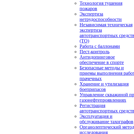
Технология тушения
пожаров
Экспертиза
нетрудоспособности
Независимая техническая
экспертиза
автотранспортных средст
(ТО)
Работа с баллонами
Пест-контроль
Антидопинговое
обеспечение в спорте
Безопасные методы и
приемы выполнения работ
прачечных
Хранение и утилизация
боеприпасов
Управление скважиной п
газонефтепроявлениях
Регистрация
автотранспортных средст
Эксплуатация и
обслуживание тахографов
Органолептический мето
исследования