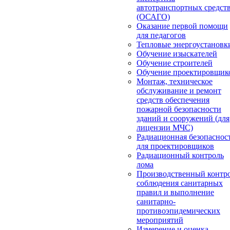
автотранспортных средст
(ОСАГО)
Оказание первой помощи
для педагогов
Тепловые энергоустановк
Обучение изыскателей
Обучение строителей
Обучение проектировщик
Монтаж, техническое
обслуживание и ремонт
средств обеспечения
пожарной безопасности
зданий и сооружений (для
лицензии МЧС)
Радиационная безопаснос
для проектировщиков
Радиационный контроль
лома
Производственный контр
соблюдения санитарных
правил и выполнение
санитарно-
противоэпидемических
мероприятий
Измерение и оценка