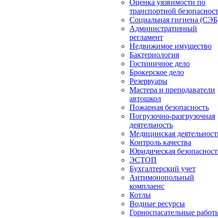
Оценка уязвимости по
транспортной безопаснос
Социальная гигиена (СЭБ
Административный
регламент
Недвижимое имущество
Бактериология
Гостиничное дело
Брокерское дело
Резервуары
Мастера и преподаватели
автошкол
Пожарная безопасность
Погрузочно-разгрузочная
деятельность
Медицинская деятельност
Контроль качества
Юридическая безопасност
ЭСТОП
Бухгалтерский учет
Антимонопольный
комплаенс
Котлы
Водные ресурсы
Горноспасательные работ