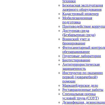
техники
Безопасная эксплуатация
лазерного оборудования
Кадастровый инженер
Мобилизационная
подготовка
Противодействие корруп
Доступная среда
(Безбарьерная среда)
Воинский учет и
бронирование
Фитосанитарный контрол
обеззараживание
Грунтовые лаборатории
Биотестирование
Антитеррористическая
защищенность
Инструктор по оказанию
первой (доврачебной)
помощи
Маркшейдерское дело
Реставрационные работы
Специальная оценка
условий труда (СОУТ)
Дезинфекция, дезинсекци