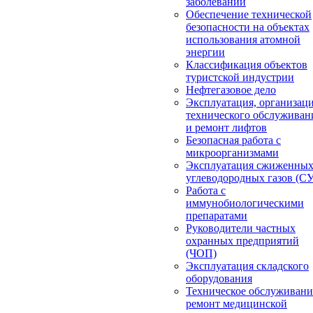
заболеваний
Обеспечение технической
безопасности на объектах
использования атомной
энергии
Классификация объектов
туристской индустрии
Нефтегазовое дело
Эксплуатация, организац
технического обслуживан
и ремонт лифтов
Безопасная работа с
микроорганизмами
Эксплуатация сжиженны
углеводородных газов (С
Работа с
иммунобиологическими
препаратами
Руководители частных
охранных предприятий
(ЧОП)
Эксплуатация складского
оборудования
Техническое обслуживани
ремонт медицинской