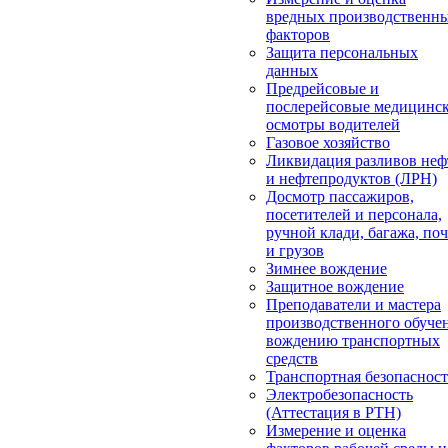
вредных производственн
факторов
Защита персональных
данных
Предрейсовые и
послерейсовые медицинс
осмотры водителей
Газовое хозяйство
Ликвидация разливов неф
и нефтепродуктов (ЛРН)
Досмотр пассажиров,
посетителей и персонала,
ручной клади, багажа, по
и грузов
Зимнее вождение
Защитное вождение
Преподаватели и мастера
производственного обуче
вождению транспортных
средств
Транспортная безопасност
Электробезопасность
(Аттестация в РТН)
Измерение и оценка