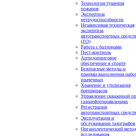
Технология тушения
пожаров
Экспертиза
нетрудоспособности
Независимая техническая
экспертиза
автотранспортных средст
(ТО)
Работа с баллонами
Пест-контроль
Антидопинговое
обеспечение в спорте
Безопасные методы и
приемы выполнения работ
прачечных
Хранение и утилизация
боеприпасов
Управление скважиной п
газонефтепроявлениях
Регистрация
автотранспортных средст
Эксплуатация и
обслуживание тахографов
Органолептический мето
исследования