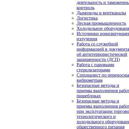
деятельность и таможенн
контроль
Дымоходы и вентканалы
Логистика
Лесная промышленность
Холодильное оборудован
Источники ионизирующе
излучения
Работа со служебной
информацией в документ
об антитеррористической
защищенности (ДСП)
Работа с паровыми
стерилизаторами
Специалист по переносн
виброметрам
Безопасные методы и
приемы выполнения работ
пищеблоках
Безопасные методы и
приемы выполнения рабо
при эксплуатации торгово
технологического и
холодильного оборудован
общественного питания