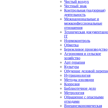
Чистый воздух
Честный знак
Контрольная (надзорная)
деятельность
Межнациональные и
межконфессиональные
отношения
Техническая документаци
IT
Нормоконтроль
Обмотка
Бережливое производство
Агрономия и сельское
хозяйство
Арт-терапия
Культура
Обучение деловой перепи
Нутрициология
Методы изоляции
Коррозия
Библиотечное дело
Метрология
Обращение с опасными
отходами
Внешнеэкономическая