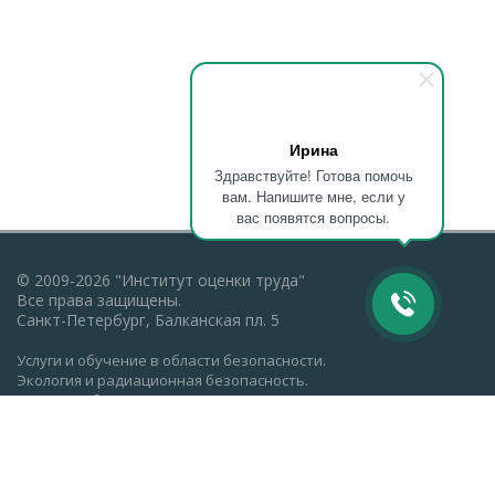
Ирина
Здравствуйте! Готова помочь
вам. Напишите мне, если у
вас появятся вопросы.
© 2009-2026 "Институт оценки труда"
Все права защищены.
Санкт-Петербург, Балканская пл. 5
Услуги и обучение в области безопасности.
Экология и радиационная безопасность.
Пожарная безопасность, ГО и ЧС.
Охрана труда: обучение, проверка знаний.
Разработка документации по экологии, охране труда,
пожарной безопасности.