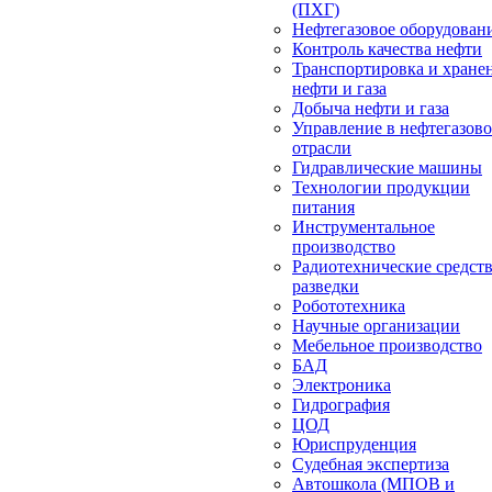
(ПХГ)
Нефтегазовое оборудован
Контроль качества нефти
Транспортировка и хране
нефти и газа
Добыча нефти и газа
Управление в нефтегазов
отрасли
Гидравлические машины
Технологии продукции
питания
Инструментальное
производство
Радиотехнические средст
разведки
Робототехника
Научные организации
Мебельное производство
БАД
Электроника
Гидрография
ЦОД
Юриспруденция
Судебная экспертиза
Автошкола (МПОВ и