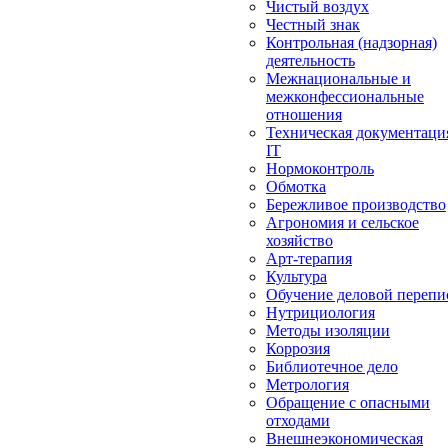
Чистый воздух
Честный знак
Контрольная (надзорная)
деятельность
Межнациональные и
межконфессиональные
отношения
Техническая документаци
IT
Нормоконтроль
Обмотка
Бережливое производство
Агрономия и сельское
хозяйство
Арт-терапия
Культура
Обучение деловой перепи
Нутрициология
Методы изоляции
Коррозия
Библиотечное дело
Метрология
Обращение с опасными
отходами
Внешнеэкономическая