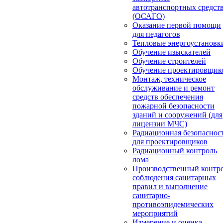
автотранспортных средст
(ОСАГО)
Оказание первой помощи
для педагогов
Тепловые энергоустановк
Обучение изыскателей
Обучение строителей
Обучение проектировщик
Монтаж, техническое
обслуживание и ремонт
средств обеспечения
пожарной безопасности
зданий и сооружений (для
лицензии МЧС)
Радиационная безопаснос
для проектировщиков
Радиационный контроль
лома
Производственный контр
соблюдения санитарных
правил и выполнение
санитарно-
противоэпидемических
мероприятий
Измерение и оценка