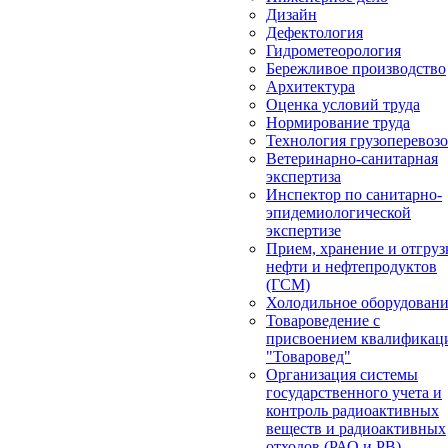
Дизайн
Дефектология
Гидрометеорология
Бережливое производство
Архитектура
Оценка условий труда
Нормирование труда
Технология грузоперевоз
Ветеринарно-санитарная
экспертиза
Инспектор по санитарно-
эпидемиологической
экспертизе
Прием, хранение и отгруз
нефти и нефтепродуктов
(ГСМ)
Холодильное оборудован
Товароведение с
присвоением квалификац
"Товаровед"
Организация системы
государственного учета и
контроль радиоактивных
веществ и радиоактивных
отходов (РАО и РВ)