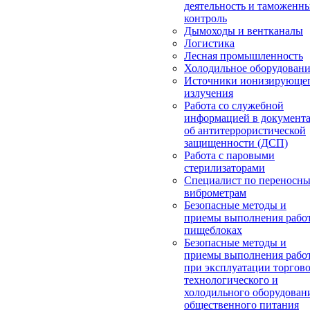
деятельность и таможенн
контроль
Дымоходы и вентканалы
Логистика
Лесная промышленность
Холодильное оборудован
Источники ионизирующе
излучения
Работа со служебной
информацией в документ
об антитеррористической
защищенности (ДСП)
Работа с паровыми
стерилизаторами
Специалист по переносн
виброметрам
Безопасные методы и
приемы выполнения работ
пищеблоках
Безопасные методы и
приемы выполнения рабо
при эксплуатации торгово
технологического и
холодильного оборудован
общественного питания