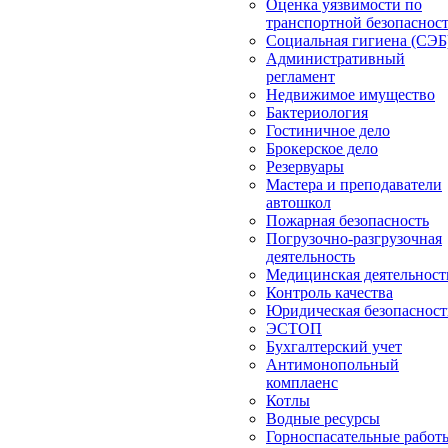
Оценка уязвимости по
транспортной безопаснос
Социальная гигиена (СЭБ
Административный
регламент
Недвижимое имущество
Бактериология
Гостиничное дело
Брокерское дело
Резервуары
Мастера и преподаватели
автошкол
Пожарная безопасность
Погрузочно-разгрузочная
деятельность
Медицинская деятельност
Контроль качества
Юридическая безопасност
ЭСТОП
Бухгалтерский учет
Антимонопольный
комплаенс
Котлы
Водные ресурсы
Горноспасательные работ