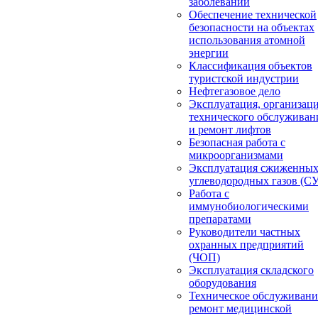
заболеваний
Обеспечение технической
безопасности на объектах
использования атомной
энергии
Классификация объектов
туристской индустрии
Нефтегазовое дело
Эксплуатация, организац
технического обслуживан
и ремонт лифтов
Безопасная работа с
микроорганизмами
Эксплуатация сжиженны
углеводородных газов (С
Работа с
иммунобиологическими
препаратами
Руководители частных
охранных предприятий
(ЧОП)
Эксплуатация складского
оборудования
Техническое обслуживани
ремонт медицинской