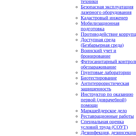
техники
Безопасная эксплуатация
лазерного оборудования
Кадастровый инженер
Мобилизационная
подготовка
Противодействие корруп
Доступная среда
(Безбарьерная среда)
Воинский учет и
бронирование
Фитосанитарный контрол
обеззараживание
Грунтовые лаборатории
Биотестирование
Антитеррористическая
защищенность
Инструктор по оказанию
первой (доврачебной)
помощи
Маркшейдерское дело
Реставрационные работы
Специальная оценка
условий труда (СОУТ)
Дезинфекция, дезинсекци