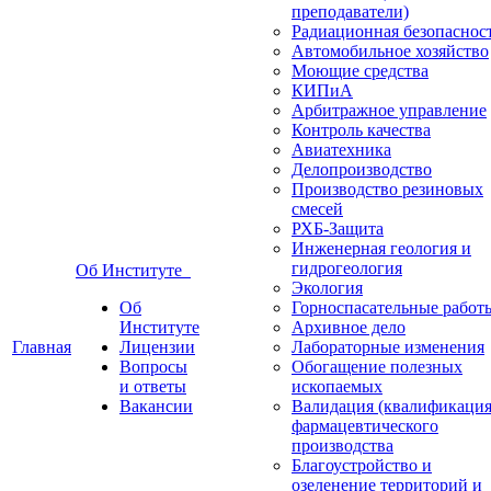
преподаватели)
Радиационная безопаснос
Автомобильное хозяйство
Моющие средства
КИПиА
Арбитражное управление
Контроль качества
Авиатехника
Делопроизводство
Производство резиновых
смесей
РХБ-Защита
Инженерная геология и
гидрогеология
Об Институте
Экология
Об
Горноспасательные работ
Институте
Архивное дело
Главная
Лицензии
Лабораторные изменения
Вопросы
Обогащение полезных
и ответы
ископаемых
Вакансии
Валидация (квалификация
фармацевтического
производства
Благоустройство и
озеленение территорий и