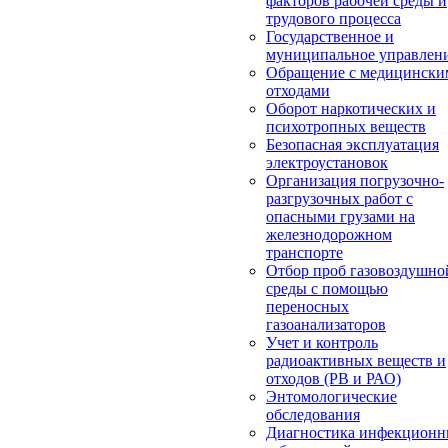
факторов рабочей среды и
трудового процесса
Государственное и
муниципальное управлен
Обращение с медицински
отходами
Оборот наркотических и
психотропных веществ
Безопасная эксплуатация
электроустановок
Организация погрузочно-
разгрузочных работ с
опасными грузами на
железнодорожном
транспорте
Отбор проб газовоздушно
среды с помощью
переносных
газоанализаторов
Учет и контроль
радиоактивных веществ и
отходов (РВ и РАО)
Энтомологические
обследования
Диагностика инфекцион