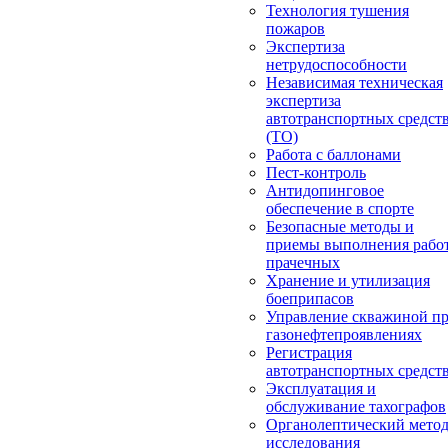
Технология тушения
пожаров
Экспертиза
нетрудоспособности
Независимая техническая
экспертиза
автотранспортных средст
(ТО)
Работа с баллонами
Пест-контроль
Антидопинговое
обеспечение в спорте
Безопасные методы и
приемы выполнения работ
прачечных
Хранение и утилизация
боеприпасов
Управление скважиной п
газонефтепроявлениях
Регистрация
автотранспортных средст
Эксплуатация и
обслуживание тахографов
Органолептический мето
исследования