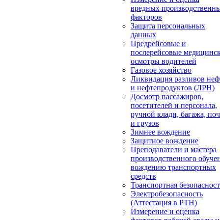
вредных производственн
факторов
Защита персональных
данных
Предрейсовые и
послерейсовые медицинс
осмотры водителей
Газовое хозяйство
Ликвидация разливов неф
и нефтепродуктов (ЛРН)
Досмотр пассажиров,
посетителей и персонала,
ручной клади, багажа, по
и грузов
Зимнее вождение
Защитное вождение
Преподаватели и мастера
производственного обуче
вождению транспортных
средств
Транспортная безопасност
Электробезопасность
(Аттестация в РТН)
Измерение и оценка