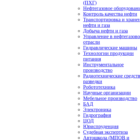
(ПХГ)
Нефтегазовое оборудован
Контроль качества нефти
Транспортировка и хране
нефти и газа
Добыча нефти и газа
Управление в нефтегазов
отрасли
Гидравлические машины
Технологии продукции
питания
Инструментальное
производство
Радиотехнические средст
разведки
Робототехника
Научные организации
Мебельное производство
БАД
Электроника
Гидрография
ЦОД
Юриспруденция
Судебная экспертиза
Автошкола (МПОВ и