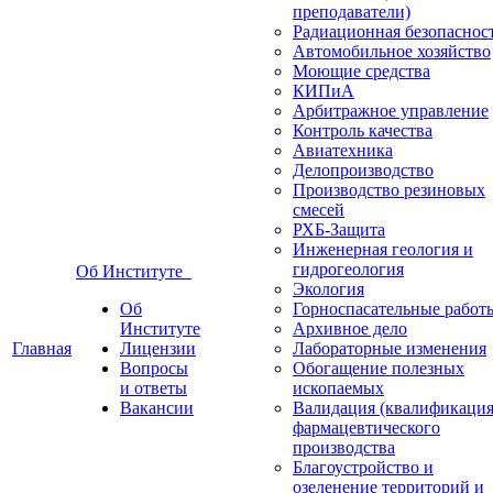
преподаватели)
Радиационная безопаснос
Автомобильное хозяйство
Моющие средства
КИПиА
Арбитражное управление
Контроль качества
Авиатехника
Делопроизводство
Производство резиновых
смесей
РХБ-Защита
Инженерная геология и
гидрогеология
Об Институте
Экология
Об
Горноспасательные работ
Институте
Архивное дело
Главная
Лицензии
Лабораторные изменения
Вопросы
Обогащение полезных
и ответы
ископаемых
Вакансии
Валидация (квалификация
фармацевтического
производства
Благоустройство и
озеленение территорий и