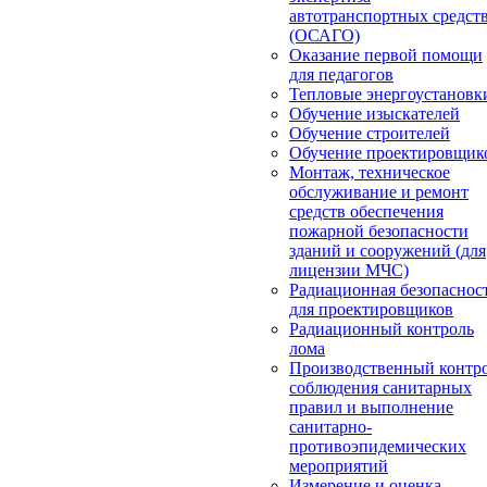
автотранспортных средст
(ОСАГО)
Оказание первой помощи
для педагогов
Тепловые энергоустановк
Обучение изыскателей
Обучение строителей
Обучение проектировщик
Монтаж, техническое
обслуживание и ремонт
средств обеспечения
пожарной безопасности
зданий и сооружений (для
лицензии МЧС)
Радиационная безопаснос
для проектировщиков
Радиационный контроль
лома
Производственный контр
соблюдения санитарных
правил и выполнение
санитарно-
противоэпидемических
мероприятий
Измерение и оценка