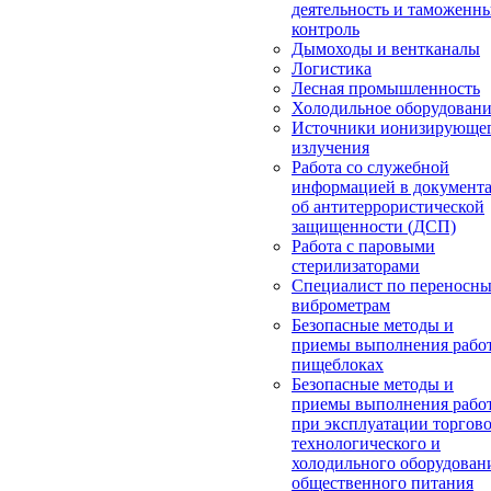
деятельность и таможенн
контроль
Дымоходы и вентканалы
Логистика
Лесная промышленность
Холодильное оборудован
Источники ионизирующе
излучения
Работа со служебной
информацией в документ
об антитеррористической
защищенности (ДСП)
Работа с паровыми
стерилизаторами
Специалист по переносн
виброметрам
Безопасные методы и
приемы выполнения работ
пищеблоках
Безопасные методы и
приемы выполнения рабо
при эксплуатации торгово
технологического и
холодильного оборудован
общественного питания