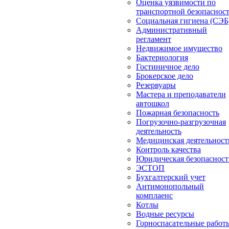
Оценка уязвимости по
транспортной безопаснос
Социальная гигиена (СЭБ
Административный
регламент
Недвижимое имущество
Бактериология
Гостиничное дело
Брокерское дело
Резервуары
Мастера и преподаватели
автошкол
Пожарная безопасность
Погрузочно-разгрузочная
деятельность
Медицинская деятельност
Контроль качества
Юридическая безопасност
ЭСТОП
Бухгалтерский учет
Антимонопольный
комплаенс
Котлы
Водные ресурсы
Горноспасательные работ