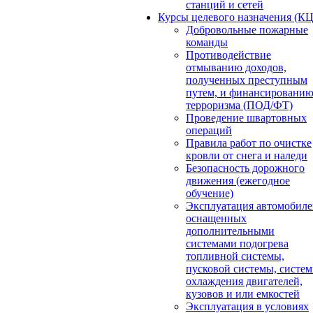
станций и сетей
Курсы целевого назначения (К
Добровольные пожарные
команды
Противодействие
отмыванию доходов,
полученных преступным
путем, и финансировани
терроризма (ПОД/ФТ)
Проведение швартовных
операций
Правила работ по очистке
кровли от снега и наледи
Безопасность дорожного
движения (ежегодное
обучение)
Эксплуатация автомобиле
оснащенных
дополнительными
системами подогрева
топливной системы,
пусковой системы, систе
охлаждения двигателей,
кузовов и или емкостей
Эксплуатация в условиях