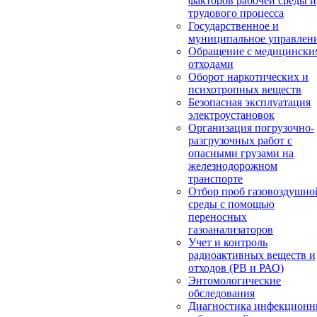
факторов рабочей среды и
трудового процесса
Государственное и
муниципальное управлен
Обращение с медицински
отходами
Оборот наркотических и
психотропных веществ
Безопасная эксплуатация
электроустановок
Организация погрузочно-
разгрузочных работ с
опасными грузами на
железнодорожном
транспорте
Отбор проб газовоздушно
среды с помощью
переносных
газоанализаторов
Учет и контроль
радиоактивных веществ и
отходов (РВ и РАО)
Энтомологические
обследования
Диагностика инфекцион