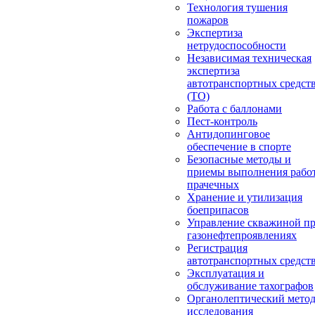
Технология тушения
пожаров
Экспертиза
нетрудоспособности
Независимая техническая
экспертиза
автотранспортных средст
(ТО)
Работа с баллонами
Пест-контроль
Антидопинговое
обеспечение в спорте
Безопасные методы и
приемы выполнения работ
прачечных
Хранение и утилизация
боеприпасов
Управление скважиной п
газонефтепроявлениях
Регистрация
автотранспортных средст
Эксплуатация и
обслуживание тахографов
Органолептический мето
исследования