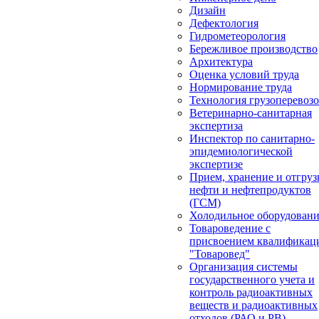
Дизайн
Дефектология
Гидрометеорология
Бережливое производство
Архитектура
Оценка условий труда
Нормирование труда
Технология грузоперевоз
Ветеринарно-санитарная
экспертиза
Инспектор по санитарно-
эпидемиологической
экспертизе
Прием, хранение и отгруз
нефти и нефтепродуктов
(ГСМ)
Холодильное оборудован
Товароведение с
присвоением квалификац
"Товаровед"
Организация системы
государственного учета и
контроль радиоактивных
веществ и радиоактивных
отходов (РАО и РВ)