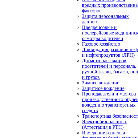
вредных производственн
факторов
Защита персональных
данных
Предрейсовые и
послерейсовые медицинс
осмотры водителей
Газовое хозяйство
Ликвидация разливов неф
и нефтепродуктов (ЛРН)
Досмотр пассажиров,
посетителей и персонала,
ручной клади, багажа, по
и грузов
Зимнее вождение
Защитное вождение
Преподаватели и мастера
производственного обуче
вождению транспортных
средств
Транспортная безопасност
Электробезопасность
(Аттестация в РТН)
Измерение и оценка