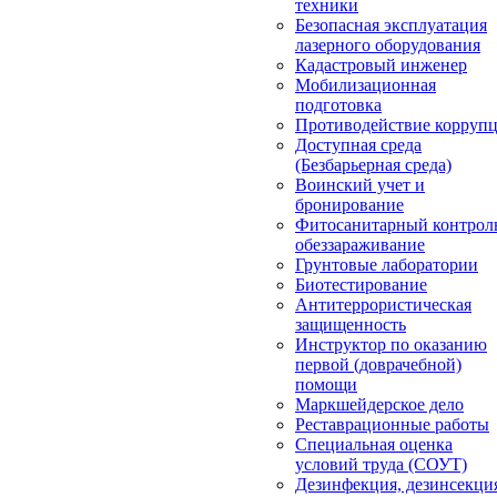
техники
Безопасная эксплуатация
лазерного оборудования
Кадастровый инженер
Мобилизационная
подготовка
Противодействие корруп
Доступная среда
(Безбарьерная среда)
Воинский учет и
бронирование
Фитосанитарный контрол
обеззараживание
Грунтовые лаборатории
Биотестирование
Антитеррористическая
защищенность
Инструктор по оказанию
первой (доврачебной)
помощи
Маркшейдерское дело
Реставрационные работы
Специальная оценка
условий труда (СОУТ)
Дезинфекция, дезинсекци