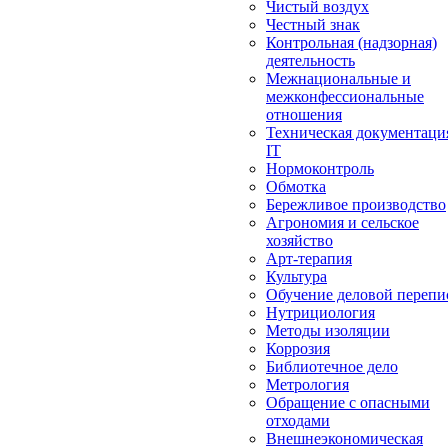
Чистый воздух
Честный знак
Контрольная (надзорная)
деятельность
Межнациональные и
межконфессиональные
отношения
Техническая документаци
IT
Нормоконтроль
Обмотка
Бережливое производство
Агрономия и сельское
хозяйство
Арт-терапия
Культура
Обучение деловой перепи
Нутрициология
Методы изоляции
Коррозия
Библиотечное дело
Метрология
Обращение с опасными
отходами
Внешнеэкономическая