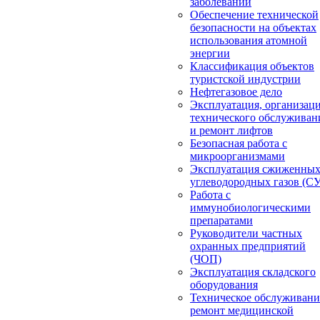
заболеваний
Обеспечение технической
безопасности на объектах
использования атомной
энергии
Классификация объектов
туристской индустрии
Нефтегазовое дело
Эксплуатация, организац
технического обслуживан
и ремонт лифтов
Безопасная работа с
микроорганизмами
Эксплуатация сжиженны
углеводородных газов (С
Работа с
иммунобиологическими
препаратами
Руководители частных
охранных предприятий
(ЧОП)
Эксплуатация складского
оборудования
Техническое обслуживани
ремонт медицинской