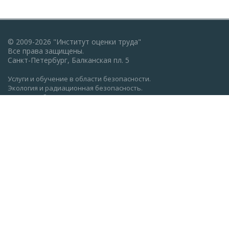
© 2009-2026 "Институт оценки труда"
Все права защищены.
Санкт-Петербург, Балканская пл. 5
Услуги и обучение в области безопасности.
Экология и радиационная безопасность.
Пожарная безопасность, ГО и ЧС.
Охрана труда: обучение, проверка знаний.
Разработка документации по экологии, охране труда,
пожарной безопасности.
Политика конфиденциальности
Реквизиты АНО ДПО "Институт оценки труда" (ocenkatruda.ru)
Сведения об образовательной организации
Главная