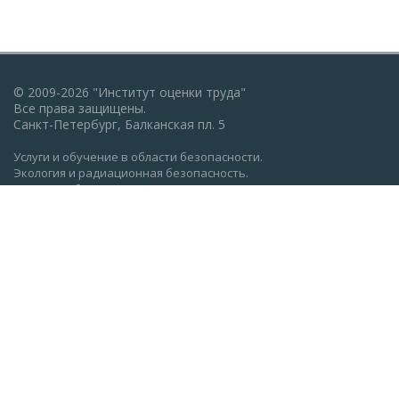
© 2009-2026 "Институт оценки труда"
Все права защищены.
Санкт-Петербург, Балканская пл. 5
Услуги и обучение в области безопасности.
Экология и радиационная безопасность.
Пожарная безопасность, ГО и ЧС.
Охрана труда: обучение, проверка знаний.
Разработка документации по экологии, охране труда,
пожарной безопасности.
Политика конфиденциальности
Реквизиты АНО ДПО "Институт оценки труда" (ocenkatruda.ru)
Сведения об образовательной организации
Главная