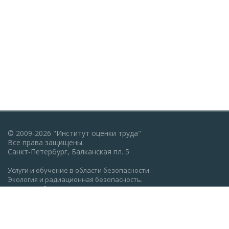
© 2009-2026 "Институт оценки труда"
Все права защищены.
Санкт-Петербург, Балканская пл. 5
Услуги и обучение в области безопасности.
Экология и радиационная безопасность.
Пожарная безопасность, ГО и ЧС.
Охрана труда: обучение, проверка знаний.
Разработка документации по экологии, охране труда,
пожарной безопасности.