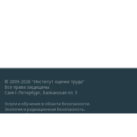
© 2009-2026 "Институт оценки труда"
Все права защищены.
Санкт-Петербург, Балканская пл. 5
Услуги и обучение в области безопасности.
Экология и радиационная безопасность.
Пожарная безопасность, ГО и ЧС.
Охрана труда: обучение, проверка знаний.
Разработка документации по экологии, охране труда,
пожарной безопасности.