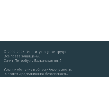
© 2009-2026 "Институт оценки труда"
Все права защищены.
Санкт-Петербург, Балканская пл. 5
Услуги и обучение в области безопасности.
Экология и радиационная безопасность.
Пожарная безопасность, ГО и ЧС.
Охрана труда: обучение, проверка знаний.
Разработка документации по экологии, охране труда,
пожарной безопасности.
Политика конфиденциальности
Реквизиты АНО ДПО "Институт оценки труда" (ocenkatruda.ru)