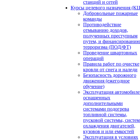
станций и сетей
Курсы целевого назначения (К
Добровольные пожарные
команды
Противодействие
отмыванию доходов,
полученных преступным
путем, и финансировани
терроризма (ПОД/ФТ)
Проведение швартовных
операций
Правила работ по очистке
кровли от снега и наледи
Безопасность дорожного
движения (ежегодное
обучение)
Эксплуатация автомобиле
оснащенных
дополнительными
системами подогрева
топливной системы,
пусковой системы, систе
охлаждения двигателей,
кузовов и или емкостей
Эксплуатация в условиях