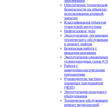
заболеваний
Обеспечение технической
безопасности на объектах
использования атомной
энергии
Классификация объектов
туристской индустрии
Нефтегазовое дело
Эксплуатация, организац
технического обслуживан
и ремонт лифтов
Безопасная работа с
микроорганизмами
Эксплуатация сжиженны
углеводородных газов (С
Работа с
иммунобиологическими
препаратами
Руководители частных
охранных предприятий
(ЧОП)
Эксплуатация складского
оборудования
Техническое обслуживани
ремонт медицинской