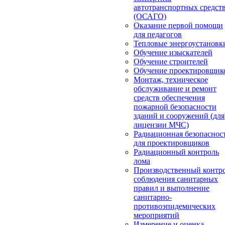
автотранспортных средст
(ОСАГО)
Оказание первой помощи
для педагогов
Тепловые энергоустановк
Обучение изыскателей
Обучение строителей
Обучение проектировщик
Монтаж, техническое
обслуживание и ремонт
средств обеспечения
пожарной безопасности
зданий и сооружений (для
лицензии МЧС)
Радиационная безопаснос
для проектировщиков
Радиационный контроль
лома
Производственный контр
соблюдения санитарных
правил и выполнение
санитарно-
противоэпидемических
мероприятий
Измерение и оценка