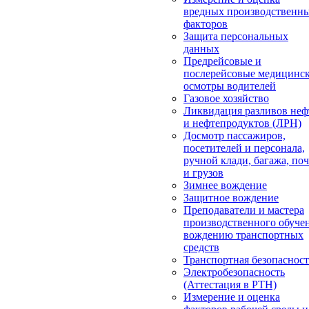
вредных производственн
факторов
Защита персональных
данных
Предрейсовые и
послерейсовые медицинс
осмотры водителей
Газовое хозяйство
Ликвидация разливов неф
и нефтепродуктов (ЛРН)
Досмотр пассажиров,
посетителей и персонала,
ручной клади, багажа, по
и грузов
Зимнее вождение
Защитное вождение
Преподаватели и мастера
производственного обуче
вождению транспортных
средств
Транспортная безопасност
Электробезопасность
(Аттестация в РТН)
Измерение и оценка