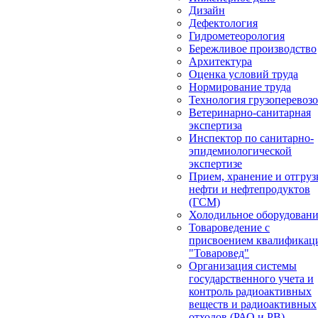
Дизайн
Дефектология
Гидрометеорология
Бережливое производство
Архитектура
Оценка условий труда
Нормирование труда
Технология грузоперевоз
Ветеринарно-санитарная
экспертиза
Инспектор по санитарно-
эпидемиологической
экспертизе
Прием, хранение и отгруз
нефти и нефтепродуктов
(ГСМ)
Холодильное оборудован
Товароведение с
присвоением квалификац
"Товаровед"
Организация системы
государственного учета и
контроль радиоактивных
веществ и радиоактивных
отходов (РАО и РВ)