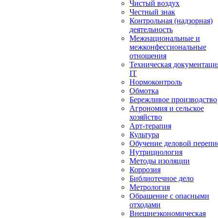
Чистый воздух
Честный знак
Контрольная (надзорная)
деятельность
Межнациональные и
межконфессиональные
отношения
Техническая документаци
IT
Нормоконтроль
Обмотка
Бережливое производство
Агрономия и сельское
хозяйство
Арт-терапия
Культура
Обучение деловой перепи
Нутрициология
Методы изоляции
Коррозия
Библиотечное дело
Метрология
Обращение с опасными
отходами
Внешнеэкономическая