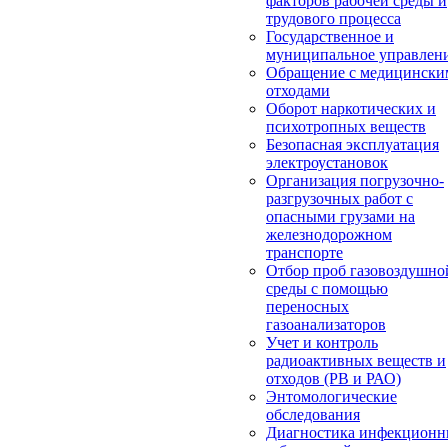
факторов рабочей среды и
трудового процесса
Государственное и
муниципальное управлен
Обращение с медицински
отходами
Оборот наркотических и
психотропных веществ
Безопасная эксплуатация
электроустановок
Организация погрузочно-
разгрузочных работ с
опасными грузами на
железнодорожном
транспорте
Отбор проб газовоздушно
среды с помощью
переносных
газоанализаторов
Учет и контроль
радиоактивных веществ и
отходов (РВ и РАО)
Энтомологические
обследования
Диагностика инфекцион