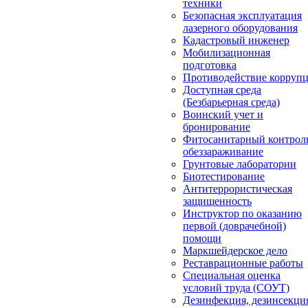
техники
Безопасная эксплуатация
лазерного оборудования
Кадастровый инженер
Мобилизационная
подготовка
Противодействие корруп
Доступная среда
(Безбарьерная среда)
Воинский учет и
бронирование
Фитосанитарный контрол
обеззараживание
Грунтовые лаборатории
Биотестирование
Антитеррористическая
защищенность
Инструктор по оказанию
первой (доврачебной)
помощи
Маркшейдерское дело
Реставрационные работы
Специальная оценка
условий труда (СОУТ)
Дезинфекция, дезинсекци