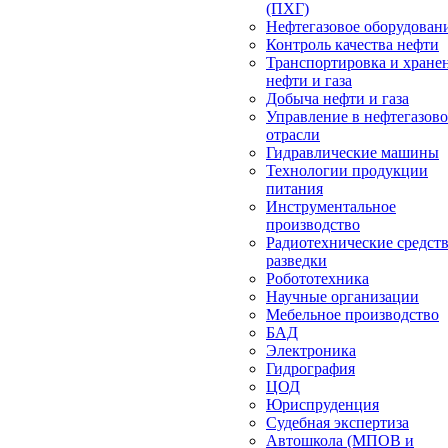
(ПХГ)
Нефтегазовое оборудован
Контроль качества нефти
Транспортировка и хране
нефти и газа
Добыча нефти и газа
Управление в нефтегазов
отрасли
Гидравлические машины
Технологии продукции
питания
Инструментальное
производство
Радиотехнические средст
разведки
Робототехника
Научные организации
Мебельное производство
БАД
Электроника
Гидрография
ЦОД
Юриспруденция
Судебная экспертиза
Автошкола (МПОВ и