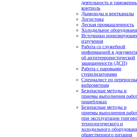
деятельность и таможенн
контроль
Дымоходы и вентканалы
Логистика
Лесная промышленность
Холодильное оборудован
Источники ионизирующе
излучения
Работа со служебной
информацией в документ
об антитеррористической
защищенности (ДСП)
Работа с паровыми
стерилизаторами
Специалист по переносн
виброметрам
Безопасные методы и
приемы выполнения работ
пищеблоках
Безопасные методы и
приемы выполнения рабо
при эксплуатации торгово
технологического и
холодильного оборудован
общественного питания