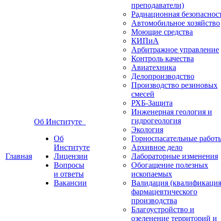
преподаватели)
Радиационная безопаснос
Автомобильное хозяйство
Моющие средства
КИПиА
Арбитражное управление
Контроль качества
Авиатехника
Делопроизводство
Производство резиновых
смесей
РХБ-Защита
Инженерная геология и
гидрогеология
Об Институте
Экология
Об
Горноспасательные работ
Институте
Архивное дело
Главная
Лицензии
Лабораторные изменения
Вопросы
Обогащение полезных
и ответы
ископаемых
Вакансии
Валидация (квалификация
фармацевтического
производства
Благоустройство и
озеленение территорий и