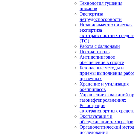
Технология тушения
пожаров
Экспертиза
нетрудоспособности
Независимая техническая
экспертиза
автотранспортных средст
(ТО)
Работа с баллонами
Пест-контроль
Антидопинговое
обеспечение в спорте
Безопасные методы и
приемы выполнения работ
прачечных
Хранение и утилизация
боеприпасов
Управление скважиной п
газонефтепроявлениях
Регистрация
автотранспортных средст
Эксплуатация и
обслуживание тахографов
Органолептический мето
исследования