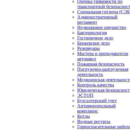
Оценка уязвимости по
транспортной безопаснос
Социальная гигиена (СЭБ
Административный
регламент
Недвижимое имущество
Бактериология
Гостиничное дело
Брокерское дело
Резервуары
Мастера и преподаватели
автошкол
Пожарная безопасность
Погрузочно-разгрузочная
деятельность
Медицинская деятельност
Контроль качества
Юридическая безопасност
ЭСТОП
Бухгалтерский учет
Антимонопольный
комплаенс
Котлы
Водные ресурсы
Горноспасательные работ