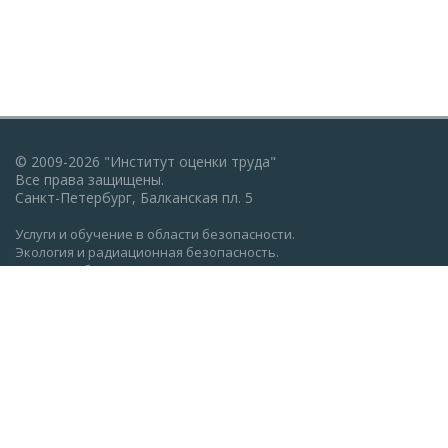
© 2009-2026 "Институт оценки труда"
Все права защищены.
Санкт-Петербург, Балканская пл. 5
Услуги и обучение в области безопасности.
Экология и радиационная безопасность.
Пожарная безопасность, ГО и ЧС.
Охрана труда: обучение, проверка знаний.
Разработка документации по экологии, охране труда,
пожарной безопасности.
Политика конфиденциальности
Реквизиты АНО ДПО "Институт оценки труда" (ocenkatruda.ru)
Сведения об образовательной организации