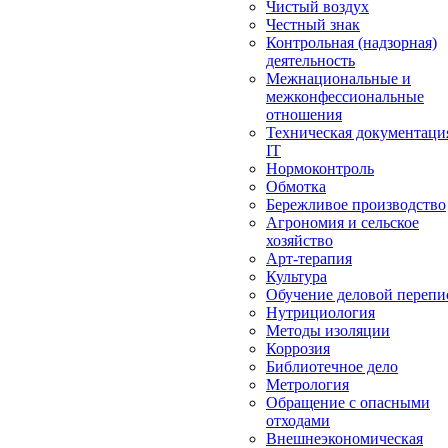
Чистый воздух
Честный знак
Контрольная (надзорная)
деятельность
Межнациональные и
межконфессиональные
отношения
Техническая документаци
IT
Нормоконтроль
Обмотка
Бережливое производство
Агрономия и сельское
хозяйство
Арт-терапия
Культура
Обучение деловой перепи
Нутрициология
Методы изоляции
Коррозия
Библиотечное дело
Метрология
Обращение с опасными
отходами
Внешнеэкономическая