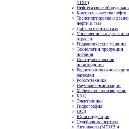
(ПХГ)
Нефтегазовое оборудован
Контроль качества нефти
Транспортировка и хране
нефти и газа
Добыча нефти и газа
Управление в нефтегазов
отрасли
Гидравлические машины
Технологии продукции
питания
Инструментальное
производство
Радиотехнические средст
разведки
Робототехника
Научные организации
Мебельное производство
БАД
Электроника
Гидрография
ЦОД
Юриспруденция
Судебная экспертиза
Автошкола (МПОВ и