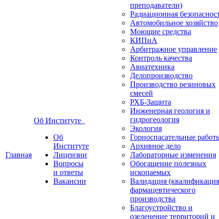
преподаватели)
Радиационная безопаснос
Автомобильное хозяйство
Моющие средства
КИПиА
Арбитражное управление
Контроль качества
Авиатехника
Делопроизводство
Производство резиновых
смесей
РХБ-Защита
Инженерная геология и
гидрогеология
Об Институте
Экология
Об
Горноспасательные работ
Институте
Архивное дело
Главная
Лицензии
Лабораторные изменения
Вопросы
Обогащение полезных
и ответы
ископаемых
Вакансии
Валидация (квалификация
фармацевтического
производства
Благоустройство и
озеленение территорий и