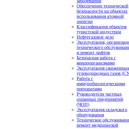
заболеваний
Обеспечение технической
безопасности на объектах
использования атомной
энергии
Классификация объектов
туристской индустрии
Нефтегазовое дело
Эксплуатация, организац
технического обслуживан
и ремонт лифтов
Безопасная работа с
микроорганизмами
Эксплуатация сжиженны
углеводородных газов (С
Работа с
иммунобиологическими
препаратами
Руководители частных
охранных предприятий
(ЧОП)
Эксплуатация складского
оборудования
Техническое обслуживани
ремонт медицинской