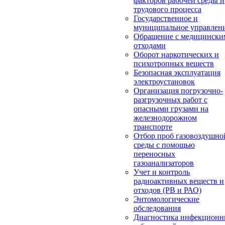
факторов рабочей среды и
трудового процесса
Государственное и
муниципальное управлен
Обращение с медицински
отходами
Оборот наркотических и
психотропных веществ
Безопасная эксплуатация
электроустановок
Организация погрузочно-
разгрузочных работ с
опасными грузами на
железнодорожном
транспорте
Отбор проб газовоздушно
среды с помощью
переносных
газоанализаторов
Учет и контроль
радиоактивных веществ и
отходов (РВ и РАО)
Энтомологические
обследования
Диагностика инфекцион