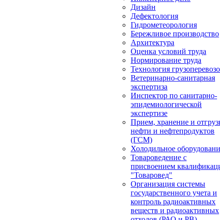
Дизайн
Дефектология
Гидрометеорология
Бережливое производство
Архитектура
Оценка условий труда
Нормирование труда
Технология грузоперевоз
Ветеринарно-санитарная
экспертиза
Инспектор по санитарно-
эпидемиологической
экспертизе
Прием, хранение и отгруз
нефти и нефтепродуктов
(ГСМ)
Холодильное оборудован
Товароведение с
присвоением квалификац
"Товаровед"
Организация системы
государственного учета и
контроль радиоактивных
веществ и радиоактивных
отходов (РАО и РВ)