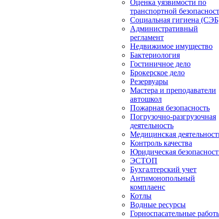
Оценка уязвимости по
транспортной безопаснос
Социальная гигиена (СЭБ
Административный
регламент
Недвижимое имущество
Бактериология
Гостиничное дело
Брокерское дело
Резервуары
Мастера и преподаватели
автошкол
Пожарная безопасность
Погрузочно-разгрузочная
деятельность
Медицинская деятельност
Контроль качества
Юридическая безопасност
ЭСТОП
Бухгалтерский учет
Антимонопольный
комплаенс
Котлы
Водные ресурсы
Горноспасательные работ