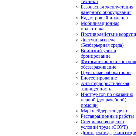
техники
Безопасная эксплуатация
лазерного оборудования
Кадастровый инженер
Мобилизационная
подготовка
Противодействие корруп
Доступная среда
(Безбарьерная среда)
Воинский учет и
бронирование
Фитосанитарный контрол
обеззараживание
Грунтовые лаборатории
Биотестирование
Антитеррористическая
защищенность
Инструктор по оказанию
первой (доврачебной)
помощи
Маркшейдерское дело
Реставрационные работы
Специальная оценка
условий труда (СОУТ)
Дезинфекция, дезинсекци