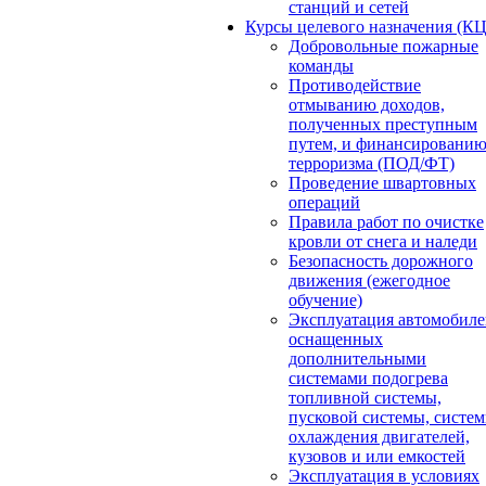
станций и сетей
Курсы целевого назначения (К
Добровольные пожарные
команды
Противодействие
отмыванию доходов,
полученных преступным
путем, и финансировани
терроризма (ПОД/ФТ)
Проведение швартовных
операций
Правила работ по очистке
кровли от снега и наледи
Безопасность дорожного
движения (ежегодное
обучение)
Эксплуатация автомобиле
оснащенных
дополнительными
системами подогрева
топливной системы,
пусковой системы, систе
охлаждения двигателей,
кузовов и или емкостей
Эксплуатация в условиях