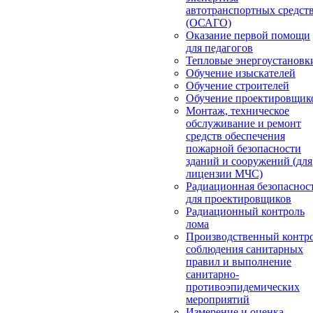
автотранспортных средст
(ОСАГО)
Оказание первой помощи
для педагогов
Тепловые энергоустановк
Обучение изыскателей
Обучение строителей
Обучение проектировщик
Монтаж, техническое
обслуживание и ремонт
средств обеспечения
пожарной безопасности
зданий и сооружений (для
лицензии МЧС)
Радиационная безопаснос
для проектировщиков
Радиационный контроль
лома
Производственный контр
соблюдения санитарных
правил и выполнение
санитарно-
противоэпидемических
мероприятий
Измерение и оценка