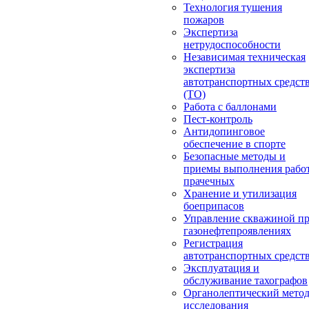
Технология тушения
пожаров
Экспертиза
нетрудоспособности
Независимая техническая
экспертиза
автотранспортных средст
(ТО)
Работа с баллонами
Пест-контроль
Антидопинговое
обеспечение в спорте
Безопасные методы и
приемы выполнения работ
прачечных
Хранение и утилизация
боеприпасов
Управление скважиной п
газонефтепроявлениях
Регистрация
автотранспортных средст
Эксплуатация и
обслуживание тахографов
Органолептический мето
исследования