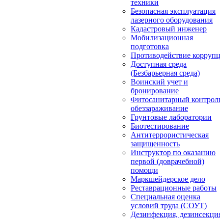
техники
Безопасная эксплуатация
лазерного оборудования
Кадастровый инженер
Мобилизационная
подготовка
Противодействие корруп
Доступная среда
(Безбарьерная среда)
Воинский учет и
бронирование
Фитосанитарный контрол
обеззараживание
Грунтовые лаборатории
Биотестирование
Антитеррористическая
защищенность
Инструктор по оказанию
первой (доврачебной)
помощи
Маркшейдерское дело
Реставрационные работы
Специальная оценка
условий труда (СОУТ)
Дезинфекция, дезинсекци