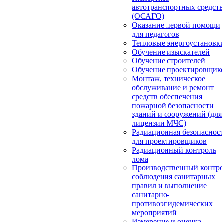
автотранспортных средст
(ОСАГО)
Оказание первой помощи
для педагогов
Тепловые энергоустановк
Обучение изыскателей
Обучение строителей
Обучение проектировщик
Монтаж, техническое
обслуживание и ремонт
средств обеспечения
пожарной безопасности
зданий и сооружений (для
лицензии МЧС)
Радиационная безопаснос
для проектировщиков
Радиационный контроль
лома
Производственный контр
соблюдения санитарных
правил и выполнение
санитарно-
противоэпидемических
мероприятий
Измерение и оценка