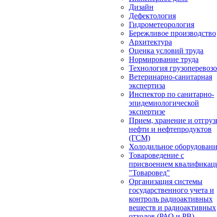
Дизайн
Дефектология
Гидрометеорология
Бережливое производство
Архитектура
Оценка условий труда
Нормирование труда
Технология грузоперевоз
Ветеринарно-санитарная
экспертиза
Инспектор по санитарно-
эпидемиологической
экспертизе
Прием, хранение и отгруз
нефти и нефтепродуктов
(ГСМ)
Холодильное оборудован
Товароведение с
присвоением квалификац
"Товаровед"
Организация системы
государственного учета и
контроль радиоактивных
веществ и радиоактивных
отходов (РАО и РВ)