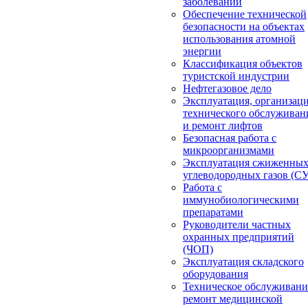
заболеваний
Обеспечение технической
безопасности на объектах
использования атомной
энергии
Классификация объектов
туристской индустрии
Нефтегазовое дело
Эксплуатация, организац
технического обслуживан
и ремонт лифтов
Безопасная работа с
микроорганизмами
Эксплуатация сжиженны
углеводородных газов (С
Работа с
иммунобиологическими
препаратами
Руководители частных
охранных предприятий
(ЧОП)
Эксплуатация складского
оборудования
Техническое обслуживани
ремонт медицинской