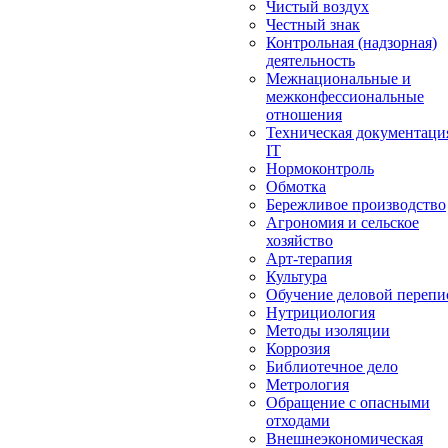
Чистый воздух
Честный знак
Контрольная (надзорная)
деятельность
Межнациональные и
межконфессиональные
отношения
Техническая документаци
IT
Нормоконтроль
Обмотка
Бережливое производство
Агрономия и сельское
хозяйство
Арт-терапия
Культура
Обучение деловой перепи
Нутрициология
Методы изоляции
Коррозия
Библиотечное дело
Метрология
Обращение с опасными
отходами
Внешнеэкономическая