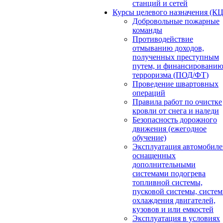
станций и сетей
Курсы целевого назначения (К
Добровольные пожарные
команды
Противодействие
отмыванию доходов,
полученных преступным
путем, и финансировани
терроризма (ПОД/ФТ)
Проведение швартовных
операций
Правила работ по очистке
кровли от снега и наледи
Безопасность дорожного
движения (ежегодное
обучение)
Эксплуатация автомобиле
оснащенных
дополнительными
системами подогрева
топливной системы,
пусковой системы, систе
охлаждения двигателей,
кузовов и или емкостей
Эксплуатация в условиях