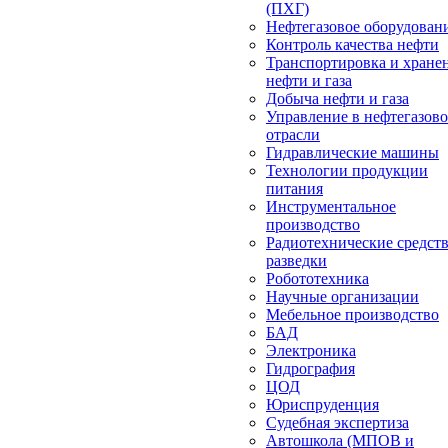
(ПХГ)
Нефтегазовое оборудован
Контроль качества нефти
Транспортировка и хране
нефти и газа
Добыча нефти и газа
Управление в нефтегазов
отрасли
Гидравлические машины
Технологии продукции
питания
Инструментальное
производство
Радиотехнические средст
разведки
Робототехника
Научные организации
Мебельное производство
БАД
Электроника
Гидрография
ЦОД
Юриспруденция
Судебная экспертиза
Автошкола (МПОВ и