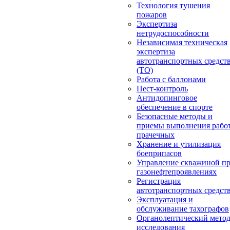
Технология тушения
пожаров
Экспертиза
нетрудоспособности
Независимая техническая
экспертиза
автотранспортных средст
(ТО)
Работа с баллонами
Пест-контроль
Антидопинговое
обеспечение в спорте
Безопасные методы и
приемы выполнения работ
прачечных
Хранение и утилизация
боеприпасов
Управление скважиной п
газонефтепроявлениях
Регистрация
автотранспортных средст
Эксплуатация и
обслуживание тахографов
Органолептический мето
исследования