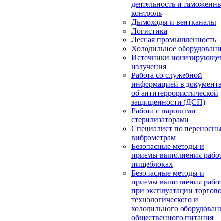
деятельность и таможенн
контроль
Дымоходы и вентканалы
Логистика
Лесная промышленность
Холодильное оборудован
Источники ионизирующе
излучения
Работа со служебной
информацией в документ
об антитеррористической
защищенности (ДСП)
Работа с паровыми
стерилизаторами
Специалист по переносн
виброметрам
Безопасные методы и
приемы выполнения работ
пищеблоках
Безопасные методы и
приемы выполнения рабо
при эксплуатации торгово
технологического и
холодильного оборудован
общественного питания