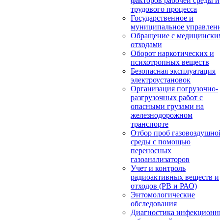
факторов рабочей среды и
трудового процесса
Государственное и
муниципальное управлен
Обращение с медицински
отходами
Оборот наркотических и
психотропных веществ
Безопасная эксплуатация
электроустановок
Организация погрузочно-
разгрузочных работ с
опасными грузами на
железнодорожном
транспорте
Отбор проб газовоздушно
среды с помощью
переносных
газоанализаторов
Учет и контроль
радиоактивных веществ и
отходов (РВ и РАО)
Энтомологические
обследования
Диагностика инфекцион