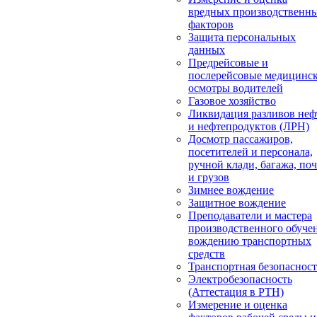
вредных производственн
факторов
Защита персональных
данных
Предрейсовые и
послерейсовые медицинс
осмотры водителей
Газовое хозяйство
Ликвидация разливов неф
и нефтепродуктов (ЛРН)
Досмотр пассажиров,
посетителей и персонала,
ручной клади, багажа, по
и грузов
Зимнее вождение
Защитное вождение
Преподаватели и мастера
производственного обуче
вождению транспортных
средств
Транспортная безопасност
Электробезопасность
(Аттестация в РТН)
Измерение и оценка