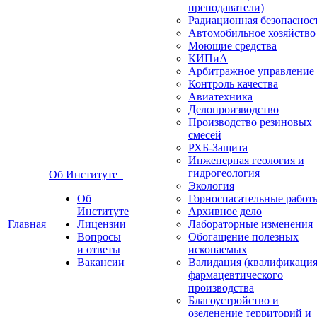
преподаватели)
Радиационная безопаснос
Автомобильное хозяйство
Моющие средства
КИПиА
Арбитражное управление
Контроль качества
Авиатехника
Делопроизводство
Производство резиновых
смесей
РХБ-Защита
Инженерная геология и
гидрогеология
Об Институте
Экология
Об
Горноспасательные работ
Институте
Архивное дело
Главная
Лицензии
Лабораторные изменения
Вопросы
Обогащение полезных
и ответы
ископаемых
Вакансии
Валидация (квалификация
фармацевтического
производства
Благоустройство и
озеленение территорий и