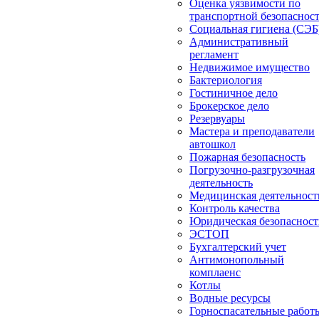
Оценка уязвимости по
транспортной безопаснос
Социальная гигиена (СЭБ
Административный
регламент
Недвижимое имущество
Бактериология
Гостиничное дело
Брокерское дело
Резервуары
Мастера и преподаватели
автошкол
Пожарная безопасность
Погрузочно-разгрузочная
деятельность
Медицинская деятельност
Контроль качества
Юридическая безопасност
ЭСТОП
Бухгалтерский учет
Антимонопольный
комплаенс
Котлы
Водные ресурсы
Горноспасательные работ