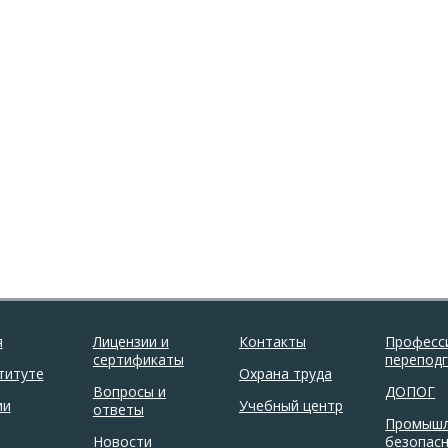
я
Лицензии и
Контакты
Професс
сертификаты
перепод
титуте
Охрана труда
Вопросы и
ДОПОГ
ии
Учебный центр
ответы
Промышл
Новости
безопас