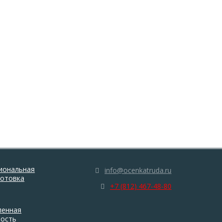
иональная
info@ocenkatruda.ru
готовка
+7 (812) 467-48-80
енная
ность