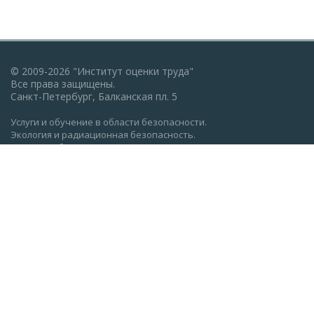
© 2009-2026 "Институт оценки труда"
Все права защищены.
Санкт-Петербург, Балканская пл. 5
Услуги и обучение в области безопасности.
Экология и радиационная безопасность.
Пожарная безопасность, ГО и ЧС.
Охрана труда: обучение, проверка знаний.
Разработка документации по экологии, охране труда,
пожарной безопасности.
Политика конфиденциальности
Реквизиты АНО ДПО "Институт оценки труда" (ocenkatruda.ru)
Сведения об образовательной организации
Главная