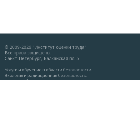
© 2009-2026 "Институт оценки труда"
Все права защищены.
Санкт-Петербург, Балканская пл. 5
Услуги и обучение в области безопасности.
Экология и радиационная безопасность.
Пожарная безопасность, ГО и ЧС.
Охрана труда: обучение, проверка знаний.
Разработка документации по экологии, охране труда,
пожарной безопасности.
Политика конфиденциальности
Реквизиты АНО ДПО "Институт оценки труда" (ocenkatruda.ru)
Сведения об образовательной организации