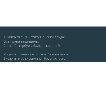
© 2009-2026 "Институт оценки труда"
Все права защищены.
Санкт-Петербург, Балканская пл. 5
Услуги и обучение в области безопасности.
Экология и радиационная безопасность.
Пожарная безопасность, ГО и ЧС.
Охрана труда: обучение, проверка знаний.
Разработка документации по экологии, охране труда,
пожарной безопасности.
Политика конфиденциальности
Реквизиты АНО ДПО "Институт оценки труда" (ocenkatruda.ru)
Сведения об образовательной организации