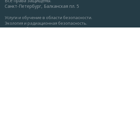
Все права защищены.
Санкт-Петербург, Балканская пл. 5
Услуги и обучение в области безопасности.
Экология и радиационная безопасность.
Пожарная безопасность, ГО и ЧС.
Охрана труда: обучение, проверка знаний.
Разработка документации по экологии, охране труда,
пожарной безопасности.
Политика конфиденциальности
Реквизиты АНО ДПО "Институт оценки труда" (ocenkatruda.ru)
Сведения об образовательной организации
Главная
Об Институте
Вакансии
Лицензии и сертификаты