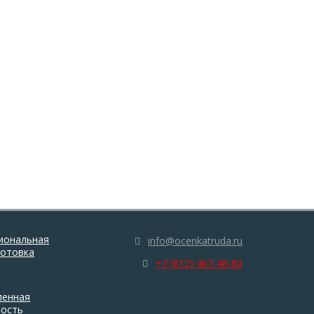
иональная
info@ocenkatruda.ru
готовка
+7 (812) 467-48-80
енная
ность