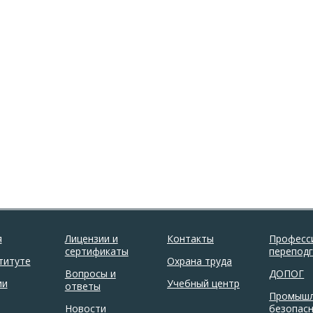
я
Лицензии и
Контакты
Професс
сертификаты
перепод
титуте
Охрана труда
Вопросы и
ДОПОГ
ии
Учебный центр
ответы
Промышл
Новости
безопас