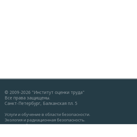
© 2009-2026 "Институт оценки труда"
Все права защищены.
Санкт-Петербург, Балканская пл. 5
Услуги и обучение в области безопасности.
Экология и радиационная безопасность.
Пожарная безопасность, ГО и ЧС.
Охрана труда: обучение, проверка знаний.
Разработка документации по экологии, охране труда,