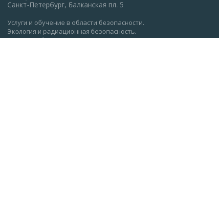
Санкт-Петербург, Балканская пл. 5
Услуги и обучение в области безопасности.
Экология и радиационная безопасность.
Пожарная безопасность, ГО и ЧС.
Охрана труда: обучение, проверка знаний.
Разработка документации по экологии, охране труда,
пожарной безопасности.
Политика конфиденциальности
Реквизиты АНО ДПО "Институт оценки труда" (ocenkatruda.ru)
Сведения об образовательной организации
Главная
Об Институте
Вакансии
Лицензии и сертификаты
Вопросы и ответы