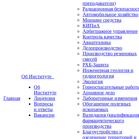
преподаватели)
Радиационная безопаснос
Автомобильное хозяйство
Моющие средства
КИПиА
Арбитражное управление
Контроль качества
Авиатехника
Делопроизводство
Производство резиновых
смесей
РХБ-Защита
Инженерная геология и
гидрогеология
Об Институте
Экология
Об
Горноспасательные работ
Институте
Архивное дело
Главная
Лицензии
Лабораторные изменения
Вопросы
Обогащение полезных
и ответы
ископаемых
Вакансии
Валидация (квалификация
фармацевтического
производства
Благоустройство и
озеленение территорий и