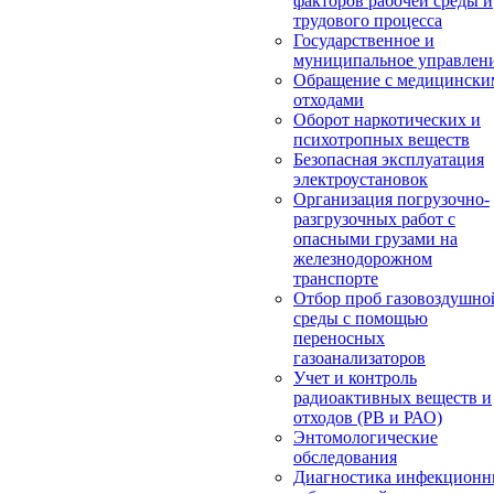
факторов рабочей среды и
трудового процесса
Государственное и
муниципальное управлен
Обращение с медицински
отходами
Оборот наркотических и
психотропных веществ
Безопасная эксплуатация
электроустановок
Организация погрузочно-
разгрузочных работ с
опасными грузами на
железнодорожном
транспорте
Отбор проб газовоздушно
среды с помощью
переносных
газоанализаторов
Учет и контроль
радиоактивных веществ и
отходов (РВ и РАО)
Энтомологические
обследования
Диагностика инфекцион