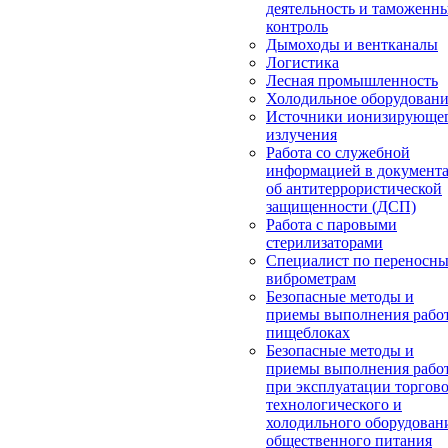
деятельность и таможенн
контроль
Дымоходы и вентканалы
Логистика
Лесная промышленность
Холодильное оборудован
Источники ионизирующе
излучения
Работа со служебной
информацией в документ
об антитеррористической
защищенности (ДСП)
Работа с паровыми
стерилизаторами
Специалист по переносн
виброметрам
Безопасные методы и
приемы выполнения работ
пищеблоках
Безопасные методы и
приемы выполнения рабо
при эксплуатации торгово
технологического и
холодильного оборудован
общественного питания