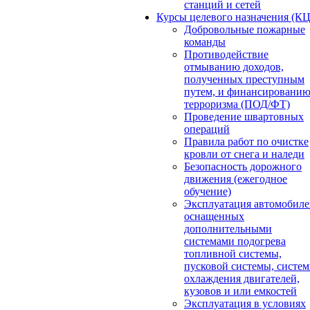
станций и сетей
Курсы целевого назначения (К
Добровольные пожарные
команды
Противодействие
отмыванию доходов,
полученных преступным
путем, и финансировани
терроризма (ПОД/ФТ)
Проведение швартовных
операций
Правила работ по очистке
кровли от снега и наледи
Безопасность дорожного
движения (ежегодное
обучение)
Эксплуатация автомобиле
оснащенных
дополнительными
системами подогрева
топливной системы,
пусковой системы, систе
охлаждения двигателей,
кузовов и или емкостей
Эксплуатация в условиях