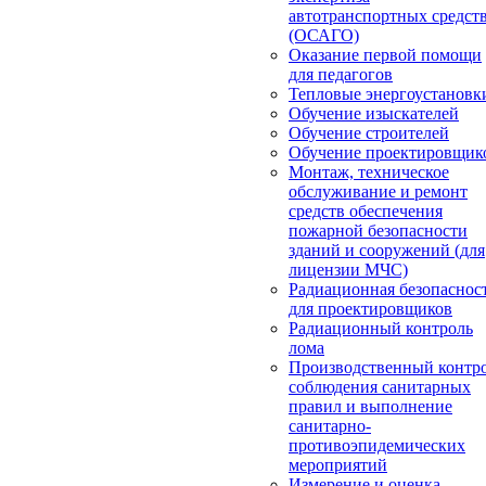
автотранспортных средст
(ОСАГО)
Оказание первой помощи
для педагогов
Тепловые энергоустановк
Обучение изыскателей
Обучение строителей
Обучение проектировщик
Монтаж, техническое
обслуживание и ремонт
средств обеспечения
пожарной безопасности
зданий и сооружений (для
лицензии МЧС)
Радиационная безопаснос
для проектировщиков
Радиационный контроль
лома
Производственный контр
соблюдения санитарных
правил и выполнение
санитарно-
противоэпидемических
мероприятий
Измерение и оценка