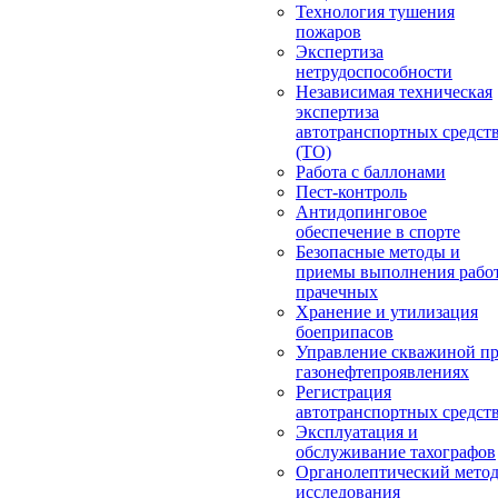
Технология тушения
пожаров
Экспертиза
нетрудоспособности
Независимая техническая
экспертиза
автотранспортных средст
(ТО)
Работа с баллонами
Пест-контроль
Антидопинговое
обеспечение в спорте
Безопасные методы и
приемы выполнения работ
прачечных
Хранение и утилизация
боеприпасов
Управление скважиной п
газонефтепроявлениях
Регистрация
автотранспортных средст
Эксплуатация и
обслуживание тахографов
Органолептический мето
исследования