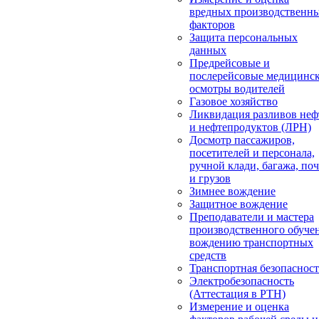
вредных производственн
факторов
Защита персональных
данных
Предрейсовые и
послерейсовые медицинс
осмотры водителей
Газовое хозяйство
Ликвидация разливов неф
и нефтепродуктов (ЛРН)
Досмотр пассажиров,
посетителей и персонала,
ручной клади, багажа, по
и грузов
Зимнее вождение
Защитное вождение
Преподаватели и мастера
производственного обуче
вождению транспортных
средств
Транспортная безопасност
Электробезопасность
(Аттестация в РТН)
Измерение и оценка