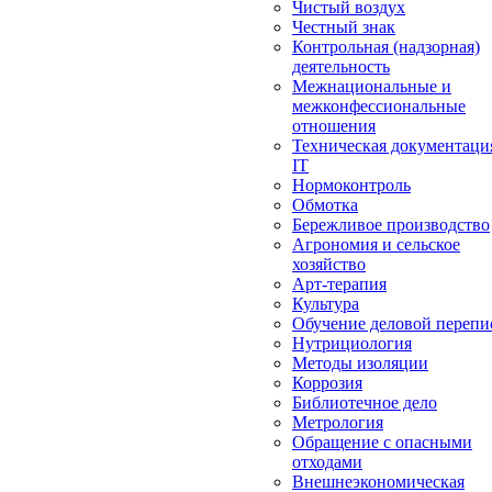
Чистый воздух
Честный знак
Контрольная (надзорная)
деятельность
Межнациональные и
межконфессиональные
отношения
Техническая документаци
IT
Нормоконтроль
Обмотка
Бережливое производство
Агрономия и сельское
хозяйство
Арт-терапия
Культура
Обучение деловой перепи
Нутрициология
Методы изоляции
Коррозия
Библиотечное дело
Метрология
Обращение с опасными
отходами
Внешнеэкономическая