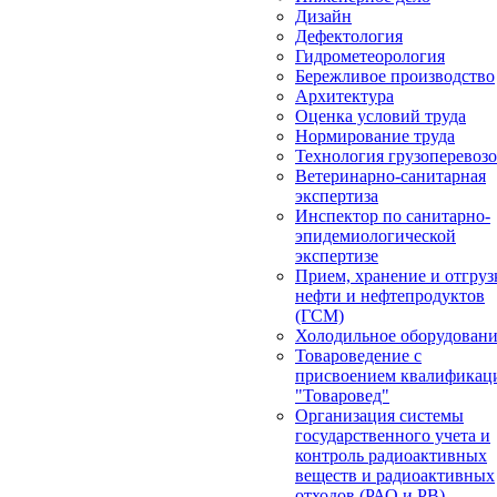
Дизайн
Дефектология
Гидрометеорология
Бережливое производство
Архитектура
Оценка условий труда
Нормирование труда
Технология грузоперевоз
Ветеринарно-санитарная
экспертиза
Инспектор по санитарно-
эпидемиологической
экспертизе
Прием, хранение и отгруз
нефти и нефтепродуктов
(ГСМ)
Холодильное оборудован
Товароведение с
присвоением квалификац
"Товаровед"
Организация системы
государственного учета и
контроль радиоактивных
веществ и радиоактивных
отходов (РАО и РВ)