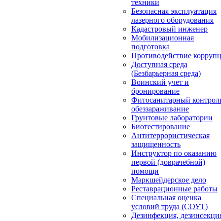
техники
Безопасная эксплуатация
лазерного оборудования
Кадастровый инженер
Мобилизационная
подготовка
Противодействие корруп
Доступная среда
(Безбарьерная среда)
Воинский учет и
бронирование
Фитосанитарный контрол
обеззараживание
Грунтовые лаборатории
Биотестирование
Антитеррористическая
защищенность
Инструктор по оказанию
первой (доврачебной)
помощи
Маркшейдерское дело
Реставрационные работы
Специальная оценка
условий труда (СОУТ)
Дезинфекция, дезинсекци