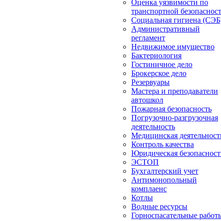
Оценка уязвимости по
транспортной безопаснос
Социальная гигиена (СЭБ
Административный
регламент
Недвижимое имущество
Бактериология
Гостиничное дело
Брокерское дело
Резервуары
Мастера и преподаватели
автошкол
Пожарная безопасность
Погрузочно-разгрузочная
деятельность
Медицинская деятельност
Контроль качества
Юридическая безопасност
ЭСТОП
Бухгалтерский учет
Антимонопольный
комплаенс
Котлы
Водные ресурсы
Горноспасательные работ