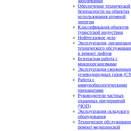
заболеваний
Обеспечение технической
безопасности на объектах
использования атомной
энергии
Классификация объектов
туристской индустрии
Нефтегазовое дело
Эксплуатация, организац
технического обслуживан
и ремонт лифтов
Безопасная работа с
микроорганизмами
Эксплуатация сжиженны
углеводородных газов (С
Работа с
иммунобиологическими
препаратами
Руководители частных
охранных предприятий
(ЧОП)
Эксплуатация складского
оборудования
Техническое обслуживани
ремонт медицинской