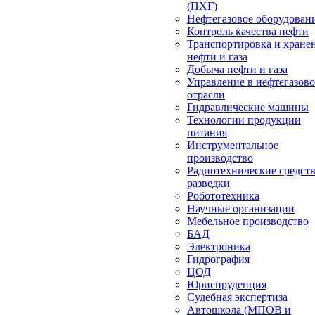
(ПХГ)
Нефтегазовое оборудован
Контроль качества нефти
Транспортировка и хране
нефти и газа
Добыча нефти и газа
Управление в нефтегазов
отрасли
Гидравлические машины
Технологии продукции
питания
Инструментальное
производство
Радиотехнические средст
разведки
Робототехника
Научные организации
Мебельное производство
БАД
Электроника
Гидрография
ЦОД
Юриспруденция
Судебная экспертиза
Автошкола (МПОВ и