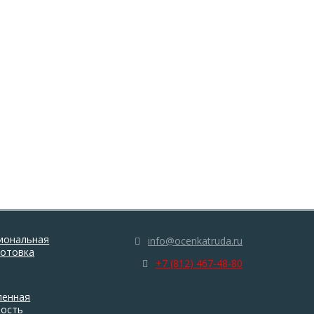
иональная
info@ocenkatruda.ru
готовка
+7 (812) 467-48-80
енная
ность