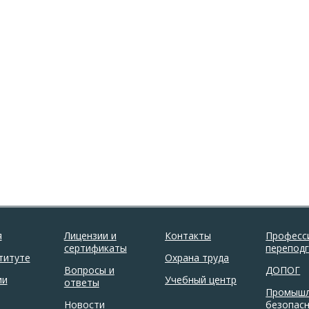
я
Лицензии и
Контакты
Професс
сертификаты
перепод
титуте
Охрана труда
Вопросы и
ДОПОГ
ии
Учебный центр
ответы
Промышл
Новости
безопас