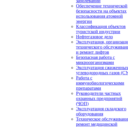
заболеваний
Обеспечение технической
безопасности на объектах
использования атомной
энергии
Классификация объектов
туристской индустрии
Нефтегазовое дело
Эксплуатация, организац
технического обслуживан
и ремонт лифтов
Безопасная работа с
микроорганизмами
Эксплуатация сжиженны
углеводородных газов (С
Работа с
иммунобиологическими
препаратами
Руководители частных
охранных предприятий
(ЧОП)
Эксплуатация складского
оборудования
Техническое обслуживани
ремонт медицинской