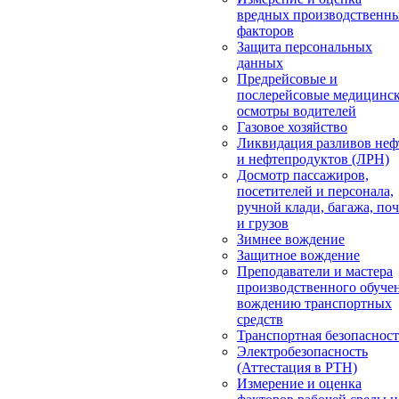
вредных производственн
факторов
Защита персональных
данных
Предрейсовые и
послерейсовые медицинс
осмотры водителей
Газовое хозяйство
Ликвидация разливов неф
и нефтепродуктов (ЛРН)
Досмотр пассажиров,
посетителей и персонала,
ручной клади, багажа, по
и грузов
Зимнее вождение
Защитное вождение
Преподаватели и мастера
производственного обуче
вождению транспортных
средств
Транспортная безопасност
Электробезопасность
(Аттестация в РТН)
Измерение и оценка