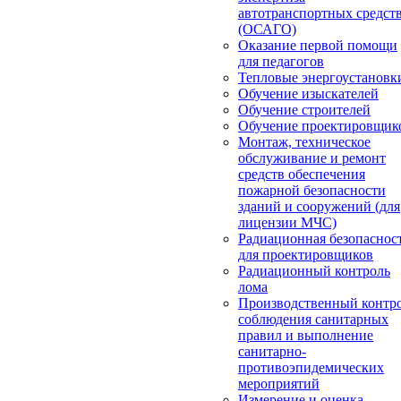
автотранспортных средст
(ОСАГО)
Оказание первой помощи
для педагогов
Тепловые энергоустановк
Обучение изыскателей
Обучение строителей
Обучение проектировщик
Монтаж, техническое
обслуживание и ремонт
средств обеспечения
пожарной безопасности
зданий и сооружений (для
лицензии МЧС)
Радиационная безопаснос
для проектировщиков
Радиационный контроль
лома
Производственный контр
соблюдения санитарных
правил и выполнение
санитарно-
противоэпидемических
мероприятий
Измерение и оценка