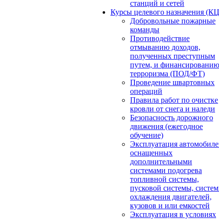
станций и сетей
Курсы целевого назначения (К
Добровольные пожарные
команды
Противодействие
отмыванию доходов,
полученных преступным
путем, и финансировани
терроризма (ПОД/ФТ)
Проведение швартовных
операций
Правила работ по очистке
кровли от снега и наледи
Безопасность дорожного
движения (ежегодное
обучение)
Эксплуатация автомобиле
оснащенных
дополнительными
системами подогрева
топливной системы,
пусковой системы, систе
охлаждения двигателей,
кузовов и или емкостей
Эксплуатация в условиях