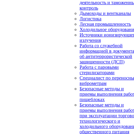
деятельность и таможенн
контроль
Дымоходы и вентканалы
Логистика
Лесная промышленность
Холодильное оборудован
Источники ионизирующе
излучения
Работа со служебной
информацией в документ
об антитеррористической
защищенности (ДСП)
Работа с паровыми
стерилизаторами
Специалист по переносн
виброметрам
Безопасные методы и
приемы выполнения работ
пищеблоках
Безопасные методы и
приемы выполнения рабо
при эксплуатации торгово
технологического и
холодильного оборудован
общественного питания