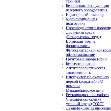
техники
Безопасная эксплуатация
лазерного оборудования
Кадастровый инженер
Мобилизационная
подготовка
Противодействие корруп
Доступная среда
(Безбарьерная среда)
Воинский учет и
бронирование
Фитосанитарный контрол
обеззараживание
Грунтовые лаборатории
Биотестирование
Антитеррористическая
защищенность
Инструктор по оказанию
первой (доврачебной)
помощи
Маркшейдерское дело
Реставрационные работы
Специальная оценка
условий труда (СОУТ)
Дезинфекция, дезинсекци