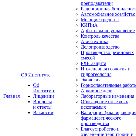
преподаватели)
Радиационная безопаснос
Автомобильное хозяйство
Моющие средства
КИПиА
Арбитражное управление
Контроль качества
Авиатехника
Делопроизводство
Производство резиновых
смесей
РХБ-Защита
Инженерная геология и
гидрогеология
Об Институте
Экология
Об
Горноспасательные работ
Институте
Архивное дело
Главная
Лицензии
Лабораторные изменения
Вопросы
Обогащение полезных
и ответы
ископаемых
Вакансии
Валидация (квалификация
фармацевтического
производства
Благоустройство и
озеленение территорий и