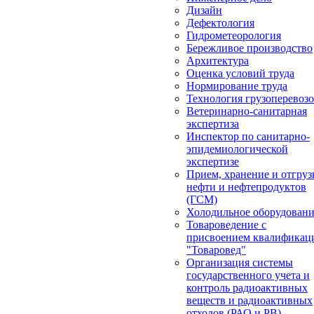
Дизайн
Дефектология
Гидрометеорология
Бережливое производство
Архитектура
Оценка условий труда
Нормирование труда
Технология грузоперевоз
Ветеринарно-санитарная
экспертиза
Инспектор по санитарно-
эпидемиологической
экспертизе
Прием, хранение и отгруз
нефти и нефтепродуктов
(ГСМ)
Холодильное оборудован
Товароведение с
присвоением квалификац
"Товаровед"
Организация системы
государственного учета и
контроль радиоактивных
веществ и радиоактивных
отходов (РАО и РВ)