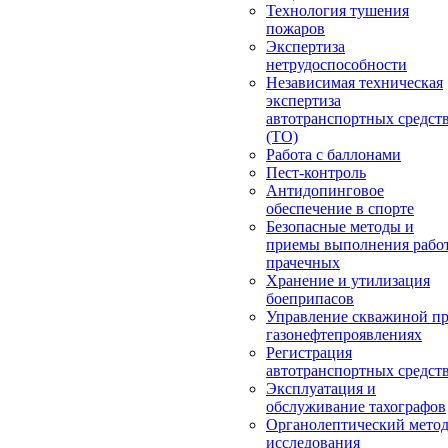
Технология тушения
пожаров
Экспертиза
нетрудоспособности
Независимая техническая
экспертиза
автотранспортных средст
(ТО)
Работа с баллонами
Пест-контроль
Антидопинговое
обеспечение в спорте
Безопасные методы и
приемы выполнения работ
прачечных
Хранение и утилизация
боеприпасов
Управление скважиной п
газонефтепроявлениях
Регистрация
автотранспортных средст
Эксплуатация и
обслуживание тахографов
Органолептический мето
исследования