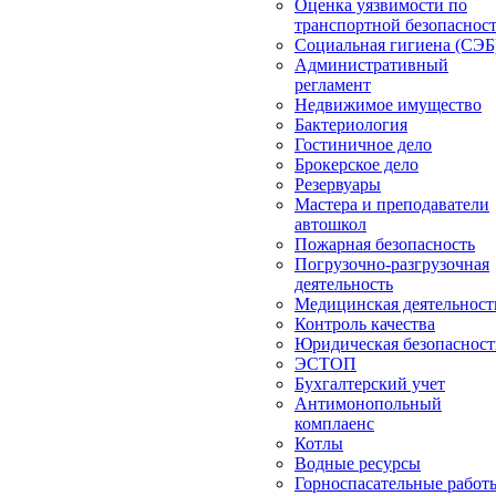
Оценка уязвимости по
транспортной безопаснос
Социальная гигиена (СЭБ
Административный
регламент
Недвижимое имущество
Бактериология
Гостиничное дело
Брокерское дело
Резервуары
Мастера и преподаватели
автошкол
Пожарная безопасность
Погрузочно-разгрузочная
деятельность
Медицинская деятельност
Контроль качества
Юридическая безопасност
ЭСТОП
Бухгалтерский учет
Антимонопольный
комплаенс
Котлы
Водные ресурсы
Горноспасательные работ