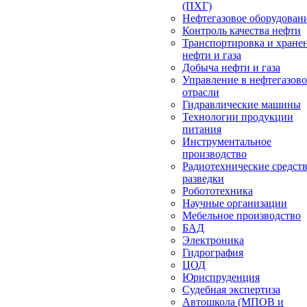
(ПХГ)
Нефтегазовое оборудован
Контроль качества нефти
Транспортировка и хране
нефти и газа
Добыча нефти и газа
Управление в нефтегазов
отрасли
Гидравлические машины
Технологии продукции
питания
Инструментальное
производство
Радиотехнические средст
разведки
Робототехника
Научные организации
Мебельное производство
БАД
Электроника
Гидрография
ЦОД
Юриспруденция
Судебная экспертиза
Автошкола (МПОВ и