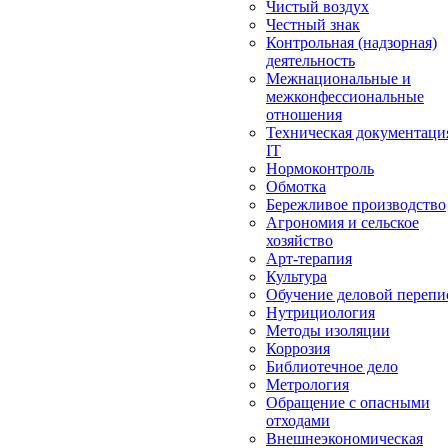
Чистый воздух
Честный знак
Контрольная (надзорная)
деятельность
Межнациональные и
межконфессиональные
отношения
Техническая документаци
IT
Нормоконтроль
Обмотка
Бережливое производство
Агрономия и сельское
хозяйство
Арт-терапия
Культура
Обучение деловой перепи
Нутрициология
Методы изоляции
Коррозия
Библиотечное дело
Метрология
Обращение с опасными
отходами
Внешнеэкономическая