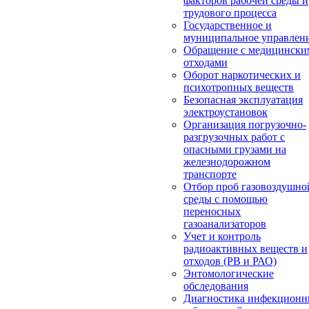
факторов рабочей среды и
трудового процесса
Государственное и
муниципальное управлен
Обращение с медицински
отходами
Оборот наркотических и
психотропных веществ
Безопасная эксплуатация
электроустановок
Организация погрузочно-
разгрузочных работ с
опасными грузами на
железнодорожном
транспорте
Отбор проб газовоздушно
среды с помощью
переносных
газоанализаторов
Учет и контроль
радиоактивных веществ и
отходов (РВ и РАО)
Энтомологические
обследования
Диагностика инфекцион