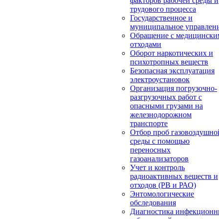
факторов рабочей среды и
трудового процесса
Государственное и
муниципальное управлен
Обращение с медицински
отходами
Оборот наркотических и
психотропных веществ
Безопасная эксплуатация
электроустановок
Организация погрузочно-
разгрузочных работ с
опасными грузами на
железнодорожном
транспорте
Отбор проб газовоздушно
среды с помощью
переносных
газоанализаторов
Учет и контроль
радиоактивных веществ и
отходов (РВ и РАО)
Энтомологические
обследования
Диагностика инфекцион