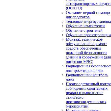
автотранспортных средст
(ОСАГО)
Оказание первой помощи
для педагогов
Тепловые энергоустановк
Обучение изыскателей
Обучение строителей
Обучение проектировщик
Монтаж, техническое
обслуживание и ремонт
средств обеспечения
пожарной безопасности
зданий и сооружений (для
лицензии МЧС)
Радиационная безопаснос
для проектировщиков
Радиационный контроль
лома
Производственный контр
соблюдения санитарных
правил и выполнение
санитарно-
противоэпидемических
мероприятий
Измерение и оценка