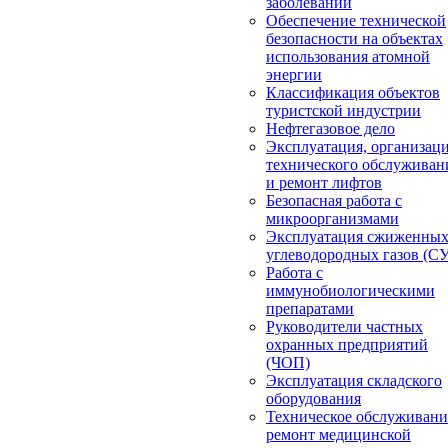
заболеваний
Обеспечение технической
безопасности на объектах
использования атомной
энергии
Классификация объектов
туристской индустрии
Нефтегазовое дело
Эксплуатация, организац
технического обслуживан
и ремонт лифтов
Безопасная работа с
микроорганизмами
Эксплуатация сжиженны
углеводородных газов (С
Работа с
иммунобиологическими
препаратами
Руководители частных
охранных предприятий
(ЧОП)
Эксплуатация складского
оборудования
Техническое обслуживани
ремонт медицинской