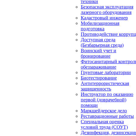
техники
Безопасная эксплуатация
лазерного оборудования
Кадастровый инженер
Мобилизационная
подготовка
Противодействие корруп
Доступная среда
(Безбарьерная среда)
Воинский учет и
бронирование
Фитосанитарный контрол
обеззараживание
Грунтовые лаборатории
Биотестирование
Антитеррористическая
защищенность
Инструктор по оказанию
первой (доврачебной)
помощи
Маркшейдерское дело
Реставрационные работы
Специальная оценка
условий труда (СОУТ)
Дезинфекция, дезинсекци