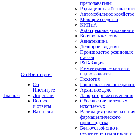
преподаватели)
Радиационная безопаснос
Автомобильное хозяйство
Моющие средства
КИПиА
Арбитражное управление
Контроль качества
Авиатехника
Делопроизводство
Производство резиновых
смесей
РХБ-Защита
Инженерная геология и
гидрогеология
Об Институте
Экология
Об
Горноспасательные работ
Институте
Архивное дело
Главная
Лицензии
Лабораторные изменения
Вопросы
Обогащение полезных
и ответы
ископаемых
Вакансии
Валидация (квалификация
фармацевтического
производства
Благоустройство и
озеленение территорий и