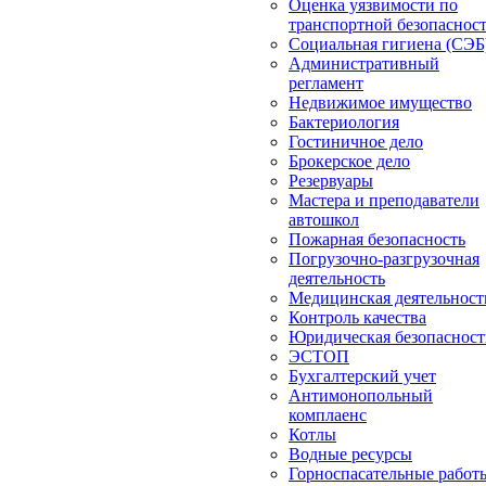
Оценка уязвимости по
транспортной безопаснос
Социальная гигиена (СЭБ
Административный
регламент
Недвижимое имущество
Бактериология
Гостиничное дело
Брокерское дело
Резервуары
Мастера и преподаватели
автошкол
Пожарная безопасность
Погрузочно-разгрузочная
деятельность
Медицинская деятельност
Контроль качества
Юридическая безопасност
ЭСТОП
Бухгалтерский учет
Антимонопольный
комплаенс
Котлы
Водные ресурсы
Горноспасательные работ