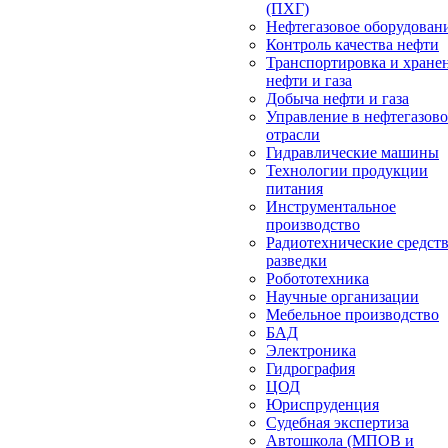
(ПХГ)
Нефтегазовое оборудован
Контроль качества нефти
Транспортировка и хране
нефти и газа
Добыча нефти и газа
Управление в нефтегазов
отрасли
Гидравлические машины
Технологии продукции
питания
Инструментальное
производство
Радиотехнические средст
разведки
Робототехника
Научные организации
Мебельное производство
БАД
Электроника
Гидрография
ЦОД
Юриспруденция
Судебная экспертиза
Автошкола (МПОВ и