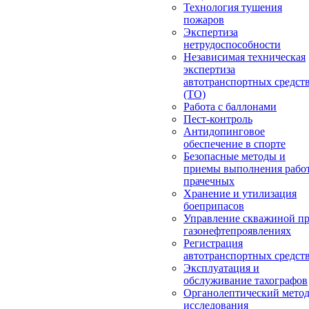
Технология тушения
пожаров
Экспертиза
нетрудоспособности
Независимая техническая
экспертиза
автотранспортных средст
(ТО)
Работа с баллонами
Пест-контроль
Антидопинговое
обеспечение в спорте
Безопасные методы и
приемы выполнения работ
прачечных
Хранение и утилизация
боеприпасов
Управление скважиной п
газонефтепроявлениях
Регистрация
автотранспортных средст
Эксплуатация и
обслуживание тахографов
Органолептический мето
исследования