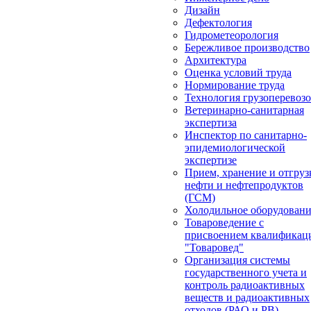
Дизайн
Дефектология
Гидрометеорология
Бережливое производство
Архитектура
Оценка условий труда
Нормирование труда
Технология грузоперевоз
Ветеринарно-санитарная
экспертиза
Инспектор по санитарно-
эпидемиологической
экспертизе
Прием, хранение и отгруз
нефти и нефтепродуктов
(ГСМ)
Холодильное оборудован
Товароведение с
присвоением квалификац
"Товаровед"
Организация системы
государственного учета и
контроль радиоактивных
веществ и радиоактивных
отходов (РАО и РВ)