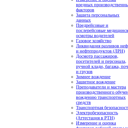
вредных производственн
факторов
Защита персональных
данных
Предрейсовые и
послерейсовые медицинс
осмотры водителей
Газовое хозяйство
Ликвидация разливов неф
и нефтепродуктов (ЛРН)
Досмотр пассажиров,
посетителей и персонала,
ручной клади, багажа, по
и грузов
Зимнее вождение
Защитное вождение
Преподаватели и мастера
производственного обуче
вождению транспортных
средств
Транспортная безопасност
Электробезопасность
(Аттестация в РТН)
Измерение и оценка