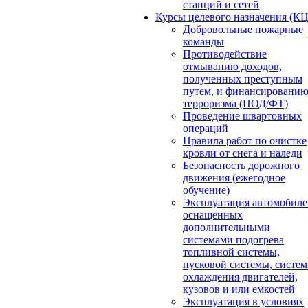
станций и сетей
Курсы целевого назначения (К
Добровольные пожарные
команды
Противодействие
отмыванию доходов,
полученных преступным
путем, и финансировани
терроризма (ПОД/ФТ)
Проведение швартовных
операций
Правила работ по очистке
кровли от снега и наледи
Безопасность дорожного
движения (ежегодное
обучение)
Эксплуатация автомобиле
оснащенных
дополнительными
системами подогрева
топливной системы,
пусковой системы, систе
охлаждения двигателей,
кузовов и или емкостей
Эксплуатация в условиях