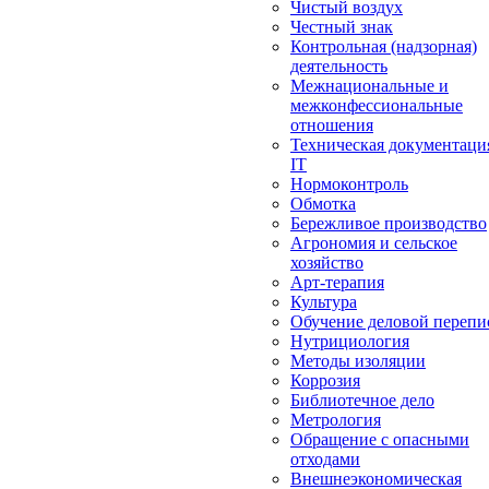
Чистый воздух
Честный знак
Контрольная (надзорная)
деятельность
Межнациональные и
межконфессиональные
отношения
Техническая документаци
IT
Нормоконтроль
Обмотка
Бережливое производство
Агрономия и сельское
хозяйство
Арт-терапия
Культура
Обучение деловой перепи
Нутрициология
Методы изоляции
Коррозия
Библиотечное дело
Метрология
Обращение с опасными
отходами
Внешнеэкономическая