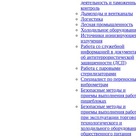
деятельность и таможенн
контроль
Дымоходы и вентканалы
Логистика
Лесная промышленность
Холодильное оборудован
Источники ионизирующе
излучения
Работа со служебной
информацией в документ
об антитеррористической
защищенности (ДСП)
Работа с паровыми
стерилизаторами
Специалист по переносн
виброметрам
Безопасные методы и
приемы выполнения работ
пищеблоках
Безопасные методы и
приемы выполнения рабо
при эксплуатации торгово
технологического и
холодильного оборудован
общественного питания