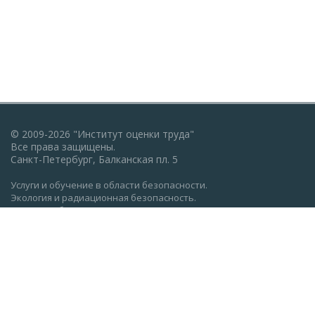
© 2009-2026 "Институт оценки труда"
Все права защищены.
Санкт-Петербург, Балканская пл. 5
Услуги и обучение в области безопасности.
Экология и радиационная безопасность.
Пожарная безопасность, ГО и ЧС.
Охрана труда: обучение, проверка знаний.
Разработка документации по экологии, охране труда,
пожарной безопасности.
Политика конфиденциальности
Реквизиты АНО ДПО "Институт оценки труда" (ocenkatruda.ru)