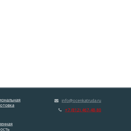
иональная
info@ocenkatruda.ru
готовка
+7 (812) 467-48-80
енная
ность