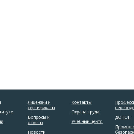
я
Лицензии и
Контакты
Професс
сертификаты
перепод
титуте
Охрана труда
Вопросы и
ДОПОГ
ии
Учебный центр
ответы
Промышл
Новости
безопас