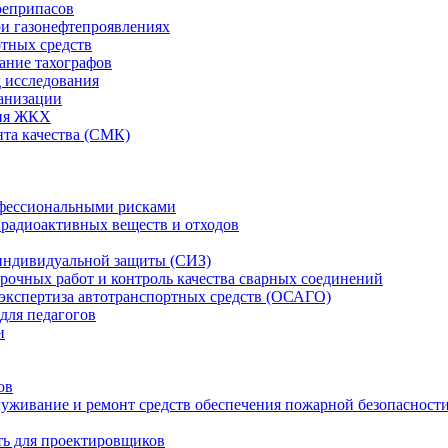
оеприпасов
и газонефтепроявлениях
ртных средств
ание тахографов
 исследования
ганизации
ция ЖКХ
та качества (СМК)
офессиональными рисками
 радиоактивных веществ и отходов
индивидуальной защиты (СИЗ)
рочных работ и контроль качества сварных соединений
 экспертиза автотранспортных средств (ОСАГО)
для педагогов
и
ов
уживание и ремонт средств обеспечения пожарной безопасности
ть для проектировщиков