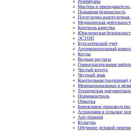
Резервуары
Мастера и преподаватели
Пожарная безопасность
Погрузочно-разгрузочная 
Медицинская деятельност
Контроль качества
Юридическая безопасност
ЭСТОП
Бухгалтерский учет
Антимонопольный компл
Котлы
Водные ресурсы
Горноспасательные работ
Чистый воздух
Честный знак
Контрольная (надзорная) 
Межнациональные и межк
Техническая документация
Нормоконтроль
Обмотка
Бережливое производство
Агрономия и сельское хоз
Арт-терапия
Культура
Обучение деловой перепи