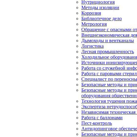
Нутрициология
Методы изоляции
Коррозия
Библиотечное дело
Метрология
Обращение с опасными о
Внешнеэкономическая дея
Дымоходы и вентканалы
Логистика
Лесная промышленность
Холодильное оборудован
Источники ионизирующег
Работа со служебной инф
Работа с паровыми стери
Специалист по переносн
Безопасные методы и при
Безопасные методы и при
оборудования общественн
Технология тушения пож
Экспертиза нетрудоспосо
Независимая техническая 
Работа с баллонами
Пест-контроль
Антидопинговое обеспече
Безопасные методы и при