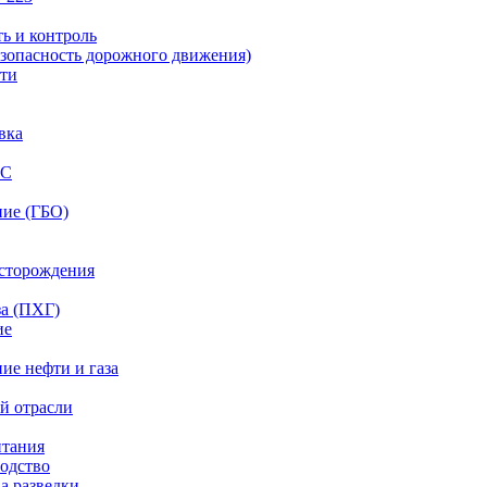
ь и контроль
езопасность дорожного движения)
сти
вка
ТС
ние (ГБО)
сторождения
а (ПХГ)
ие
ие нефти и газа
й отрасли
итания
одство
а разведки