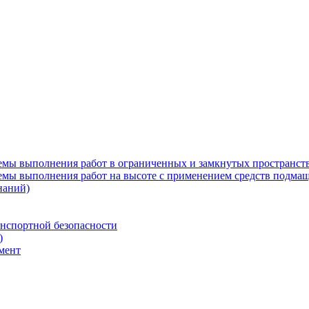
емы выполнения работ в ограниченных и замкнутых пространств
емы выполнения работ на высоте с применением средств подма
наний)
анспортной безопасности
)
мент