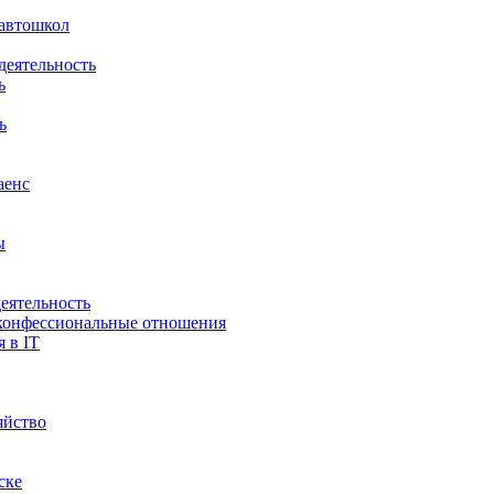
 автошкол
деятельность
ь
ь
аенс
ы
деятельность
онфессиональные отношения
 в IT
яйство
ске