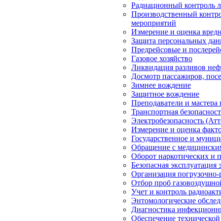
Радиационный контроль 
Производственный контро
мероприятий
Измерение и оценка вред
Защита персональных да
Предрейсовые и послерей
Газовое хозяйство
Ликвидация разливов неф
Досмотр пассажиров, посе
Зимнее вождение
Защитное вождение
Преподаватели и мастера
Транспортная безопасност
Электробезопасность (Атт
Измерение и оценка факто
Государственное и муниц
Обращение с медицински
Оборот наркотических и 
Безопасная эксплуатация 
Организация погрузочно-
Отбор проб газовоздушно
Учет и контроль радиоакт
Энтомологические обслед
Диагностика инфекционн
Обеспечение технической 