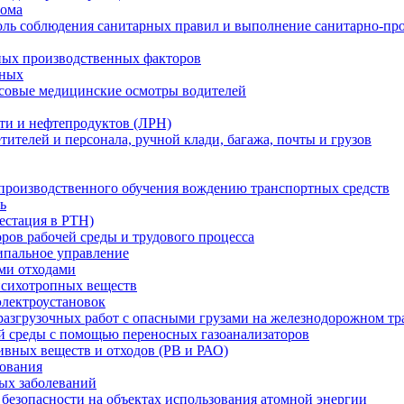
лома
ль соблюдения санитарных правил и выполнение санитарно-пр
ных производственных факторов
нных
совые медицинские осмотры водителей
ти и нефтепродуктов (ЛРН)
тителей и персонала, ручной клади, багажа, почты и грузов
 производственного обучения вождению транспортных средств
ь
естация в РТН)
ров рабочей среды и трудового процесса
ипальное управление
ми отходами
психотропных веществ
электроустановок
разгрузочных работ с опасными грузами на железнодорожном тр
й среды с помощью переносных газоанализаторов
ивных веществ и отходов (РВ и РАО)
ования
ых заболеваний
безопасности на объектах использования атомной энергии