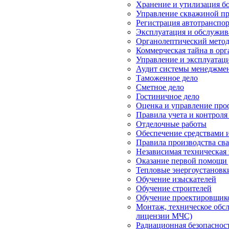
Хранение и утилизация б
Управление скважиной пр
Регистрация автотранспо
Эксплуатация и обслужив
Органолептический метод
Коммерческая тайна в ор
Управление и эксплуата
Аудит системы менеджмен
Таможенное дело
Сметное дело
Гостиничное дело
Оценка и управление пр
Правила учета и контроля
Отделочные работы
Обеспечение средствами 
Правила производства сва
Независимая техническая
Оказание первой помощи 
Тепловые энергоустановк
Обучение изыскателей
Обучение строителей
Обучение проектировщик
Монтаж, техническое обсл
лицензии МЧС)
Радиационная безопаснос