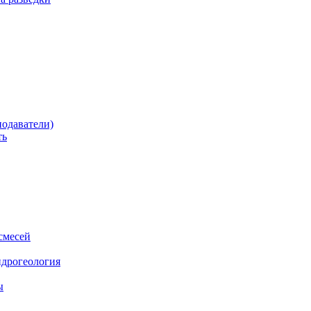
одаватели)
ть
смесей
идрогеология
ы