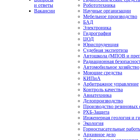
и ответы
Робототехника
Вакансии
Научные организации
Мебельное производство
БАД
Электроника
Гидрография
ЦОД
Юриспруденция
Судебная экспертиза
Автошкола (МПОВ и преп
Радиационная безопаснос
Автомобильное хозяйство
Моющие средства
КИПиА
Арбитражное управление
Контроль качества
Авиатехника
Делопроизводство
Производство резиновых 
РХБ-Защита
Инженерная геология и г
Экология
Горноспасательные работ
Архивное дело