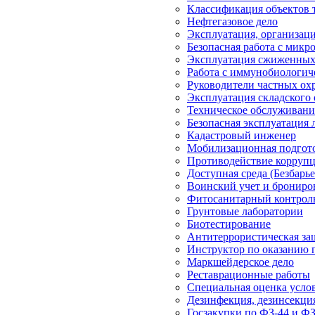
Классификация объектов 
Нефтегазовое дело
Эксплуатация, организац
Безопасная работа с микр
Эксплуатация сжиженных 
Работа с иммунобиологич
Руководители частных ох
Эксплуатация складского
Техническое обслуживани
Безопасная эксплуатация 
Кадастровый инженер
Мобилизационная подгот
Противодействие корруп
Доступная среда (Безбарье
Воинский учет и брониро
Фитосанитарный контроль
Грунтовые лаборатории
Биотестирование
Антитеррористическая з
Инструктор по оказанию 
Маркшейдерское дело
Реставрационные работы
Специальная оценка усло
Дезинфекция, дезинсекция
Госзакупки по ФЗ-44 и ФЗ