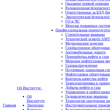
Оказание первой помощи
Радиационная безопасност
Ответственные за БДД (Б
Экологическая безопасно
ГО и ЧС
Монтаж пожарных систем
Профессиональная переподгото
Строительные машины
Технический осмотр АМ
Медицинские изделия
Газобаллонное оборудова
Автомобильные дороги
Переработка нефти и газа
Морские нефтегазовые ме
Газораспределение
Подземные хранилища газ
Нефтегазовое оборудован
Контроль качества нефти
Транспортировка и хранен
Добыча нефти и газа
Об Институте
Управление в нефтегазово
Об
Гидравлические машины
Институте
Технологии продукции п
Главная
Лицензии
Инструментальное произв
Вопросы
Радиотехнические средств