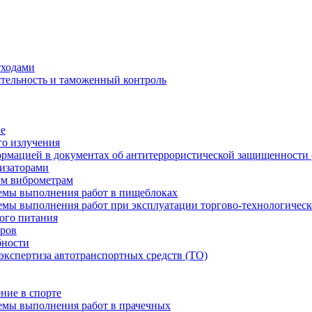
тходами
тельность и таможенный контроль
ие
о излучения
ормацией в документах об антитеррористической защищенности
лизаторами
ым виброметрам
емы выполнения работ в пищеблоках
емы выполнения работ при эксплуатации торгово-технологическ
ого питания
аров
бности
экспертиза автотранспортных средств (ТО)
ние в спорте
емы выполнения работ в прачечных