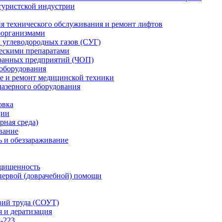
туристской индустрии
ия технического обслуживания и ремонт лифтов
оорганизмами
углеводородных газов (СУГ)
ескими препаратами
ранных предприятий (ЧОП)
 оборудования
е и ремонт медицинской техники
лазерного оборудования
овка
ции
рная среда)
вание
 и обеззараживание
ащищенность
первой (доврачебной) помощи
вий труда (СОУТ)
 и дератизация
-223