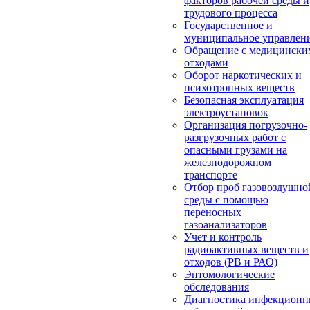
факторов рабочей среды и
трудового процесса
Государственное и
муниципальное управлен
Обращение с медицински
отходами
Оборот наркотических и
психотропных веществ
Безопасная эксплуатация
электроустановок
Организация погрузочно-
разгрузочных работ с
опасными грузами на
железнодорожном
транспорте
Отбор проб газовоздушно
среды с помощью
переносных
газоанализаторов
Учет и контроль
радиоактивных веществ и
отходов (РВ и РАО)
Энтомологические
обследования
Диагностика инфекцион