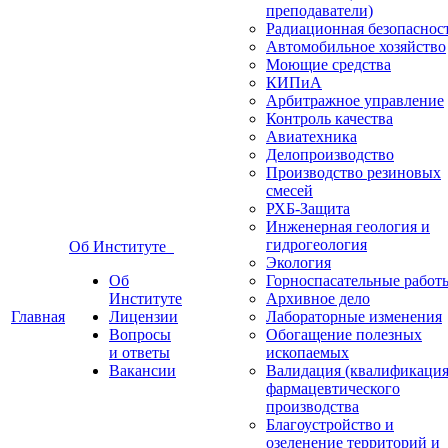
преподаватели)
Радиационная безопаснос
Автомобильное хозяйство
Моющие средства
КИПиА
Арбитражное управление
Контроль качества
Авиатехника
Делопроизводство
Производство резиновых
смесей
РХБ-Защита
Инженерная геология и
гидрогеология
Об Институте
Экология
Об
Горноспасательные работ
Институте
Архивное дело
Главная
Лицензии
Лабораторные изменения
Вопросы
Обогащение полезных
и ответы
ископаемых
Вакансии
Валидация (квалификация
фармацевтического
производства
Благоустройство и
озеленение территорий и