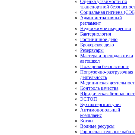
Оценка уязвимости по
транспортной безопаснос
Социальная гигиена (СЭБ
Административный
регламент
Недвижимое имущество
Бактериология
Гостиничное дело
Брокерское дело
Резервуары
Мастера и преподаватели
автошкол
Пожарная безопасность
Погрузочно-разгрузочная
деятельность
Медицинская деятельност
Контроль качества
Юридическая безопасност
ЭСТОП
Бухгалтерский учет
Антимонопольный
комплаенс
Котлы
Водные ресурсы
Горноспасательные работ