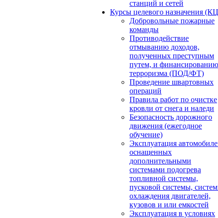
станций и сетей
Курсы целевого назначения (К
Добровольные пожарные
команды
Противодействие
отмыванию доходов,
полученных преступным
путем, и финансировани
терроризма (ПОД/ФТ)
Проведение швартовных
операций
Правила работ по очистке
кровли от снега и наледи
Безопасность дорожного
движения (ежегодное
обучение)
Эксплуатация автомобиле
оснащенных
дополнительными
системами подогрева
топливной системы,
пусковой системы, систе
охлаждения двигателей,
кузовов и или емкостей
Эксплуатация в условиях