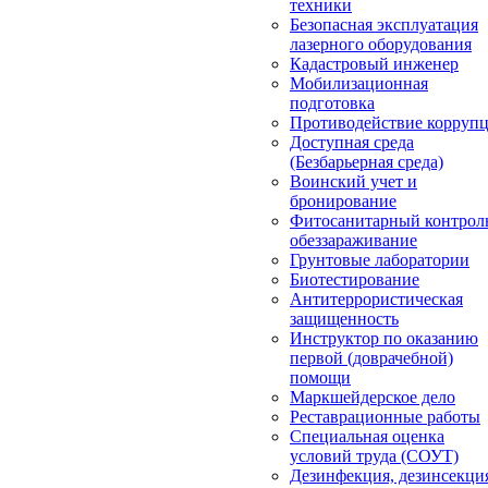
техники
Безопасная эксплуатация
лазерного оборудования
Кадастровый инженер
Мобилизационная
подготовка
Противодействие корруп
Доступная среда
(Безбарьерная среда)
Воинский учет и
бронирование
Фитосанитарный контрол
обеззараживание
Грунтовые лаборатории
Биотестирование
Антитеррористическая
защищенность
Инструктор по оказанию
первой (доврачебной)
помощи
Маркшейдерское дело
Реставрационные работы
Специальная оценка
условий труда (СОУТ)
Дезинфекция, дезинсекци