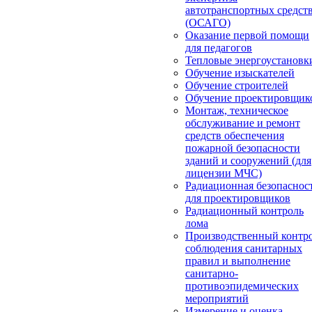
автотранспортных средст
(ОСАГО)
Оказание первой помощи
для педагогов
Тепловые энергоустановк
Обучение изыскателей
Обучение строителей
Обучение проектировщик
Монтаж, техническое
обслуживание и ремонт
средств обеспечения
пожарной безопасности
зданий и сооружений (для
лицензии МЧС)
Радиационная безопаснос
для проектировщиков
Радиационный контроль
лома
Производственный контр
соблюдения санитарных
правил и выполнение
санитарно-
противоэпидемических
мероприятий
Измерение и оценка