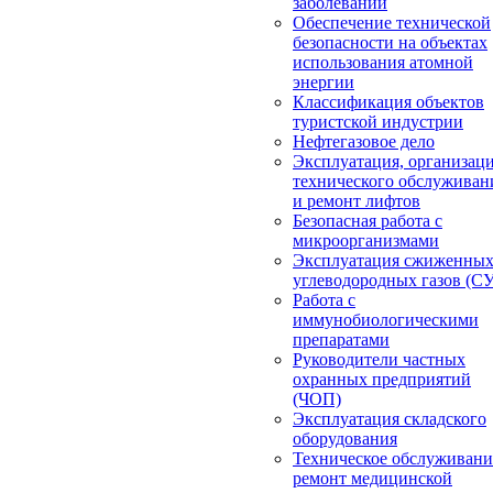
заболеваний
Обеспечение технической
безопасности на объектах
использования атомной
энергии
Классификация объектов
туристской индустрии
Нефтегазовое дело
Эксплуатация, организац
технического обслуживан
и ремонт лифтов
Безопасная работа с
микроорганизмами
Эксплуатация сжиженны
углеводородных газов (С
Работа с
иммунобиологическими
препаратами
Руководители частных
охранных предприятий
(ЧОП)
Эксплуатация складского
оборудования
Техническое обслуживани
ремонт медицинской