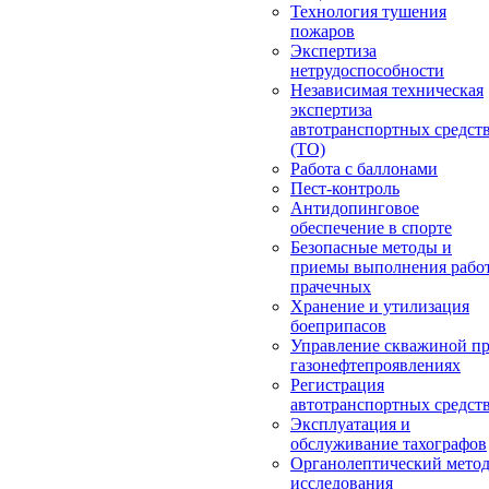
Технология тушения
пожаров
Экспертиза
нетрудоспособности
Независимая техническая
экспертиза
автотранспортных средст
(ТО)
Работа с баллонами
Пест-контроль
Антидопинговое
обеспечение в спорте
Безопасные методы и
приемы выполнения работ
прачечных
Хранение и утилизация
боеприпасов
Управление скважиной п
газонефтепроявлениях
Регистрация
автотранспортных средст
Эксплуатация и
обслуживание тахографов
Органолептический мето
исследования