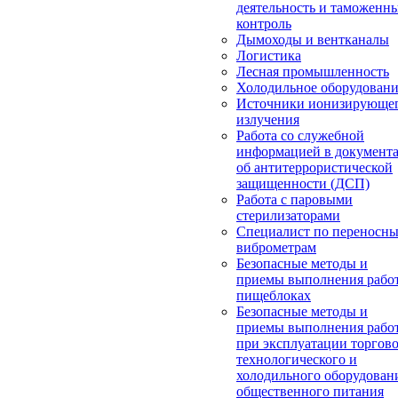
деятельность и таможенн
контроль
Дымоходы и вентканалы
Логистика
Лесная промышленность
Холодильное оборудован
Источники ионизирующе
излучения
Работа со служебной
информацией в документ
об антитеррористической
защищенности (ДСП)
Работа с паровыми
стерилизаторами
Специалист по переносн
виброметрам
Безопасные методы и
приемы выполнения работ
пищеблоках
Безопасные методы и
приемы выполнения рабо
при эксплуатации торгово
технологического и
холодильного оборудован
общественного питания