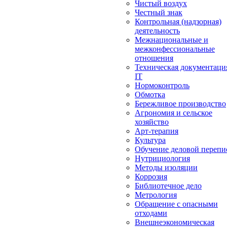
Чистый воздух
Честный знак
Контрольная (надзорная)
деятельность
Межнациональные и
межконфессиональные
отношения
Техническая документаци
IT
Нормоконтроль
Обмотка
Бережливое производство
Агрономия и сельское
хозяйство
Арт-терапия
Культура
Обучение деловой перепи
Нутрициология
Методы изоляции
Коррозия
Библиотечное дело
Метрология
Обращение с опасными
отходами
Внешнеэкономическая