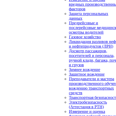
вредных производственн
факторов
Защита персональных
данных
Предрейсовые и
послерейсовые медицинс
осмотры водителей
Газовое хозяйство
Ликвидация разливов неф
и нефтепродуктов (ЛРН)
Досмотр пассажиров,
посетителей и персонала,
ручной клади, багажа, по
и грузов
Зимнее вождение
Защитное вождение
Преподаватели и мастера
производственного обуче
вождению транспортных
средств
Транспортная безопасност
Электробезопасность
(Аттестация в РТН)
Измерение и оценка