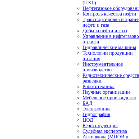
(ПХГ)
Нефтегазовое оборудован
Контроль качества нефти
Транспортировка и хране
нефти и газа
Добыча нефти и газа
Управление в нефтегазов
отрасли
Гидравлические машины
Технологии продукции
питания
Инструментальное
производство
Радиотехнические средст
разведки
Робототехника
Научные организации
Мебельное производство
БАД
Электроника
Гидрография
ЦОД
Юриспруденция
Судебная экспертиза
Автошкола (МПОВ и