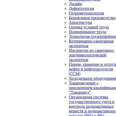
Дизайн
Дефектология
Гидрометеорология
Бережливое производство
Архитектура
Оценка условий труда
Нормирование труда
Технология грузоперевоз
Ветеринарно-санитарная
экспертиза
Инспектор по санитарно-
эпидемиологической
экспертизе
Прием, хранение и отгруз
нефти и нефтепродуктов
(ГСМ)
Холодильное оборудован
Товароведение с
присвоением квалификац
"Товаровед"
Организация системы
государственного учета и
контроль радиоактивных
веществ и радиоактивных
отходов (РАО и РВ)