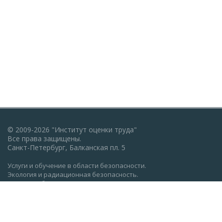
© 2009-2026 "Институт оценки труда"
Все права защищены.
Санкт-Петербург, Балканская пл. 5
Услуги и обучение в области безопасности.
Экология и радиационная безопасность.
Пожарная безопасность, ГО и ЧС.
Охрана труда: обучение, проверка знаний.
Разработка документации по экологии, охране труда,
пожарной безопасности.