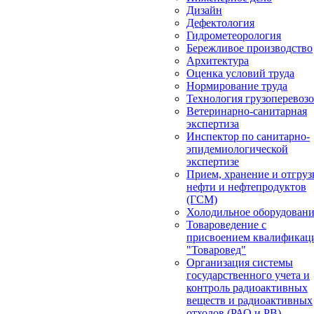
Дизайн
Дефектология
Гидрометеорология
Бережливое производство
Архитектура
Оценка условий труда
Нормирование труда
Технология грузоперевоз
Ветеринарно-санитарная
экспертиза
Инспектор по санитарно-
эпидемиологической
экспертизе
Прием, хранение и отгруз
нефти и нефтепродуктов
(ГСМ)
Холодильное оборудован
Товароведение с
присвоением квалификац
"Товаровед"
Организация системы
государственного учета и
контроль радиоактивных
веществ и радиоактивных
отходов (РАО и РВ)