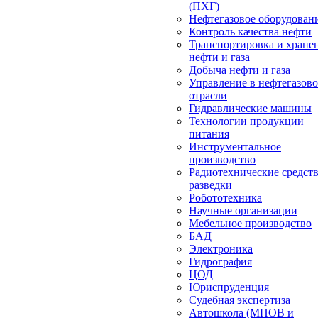
(ПХГ)
Нефтегазовое оборудован
Контроль качества нефти
Транспортировка и хране
нефти и газа
Добыча нефти и газа
Управление в нефтегазов
отрасли
Гидравлические машины
Технологии продукции
питания
Инструментальное
производство
Радиотехнические средст
разведки
Робототехника
Научные организации
Мебельное производство
БАД
Электроника
Гидрография
ЦОД
Юриспруденция
Судебная экспертиза
Автошкола (МПОВ и