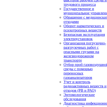
факторов рабочей среды и
трудового процесса
Государственное и
муниципальное управлен
Обращение с медицински
отходами
Оборот наркотических и
психотропных веществ
Безопасная эксплуатация
электроустановок
Организация погрузочно-
разгрузочных работ с
опасными грузами на
железнодорожном
транспорте
Отбор проб газовоздушно
среды с помощью
переносных
газоанализаторов
Учет и контроль
радиоактивных веществ и
отходов (РВ и РАО)
Энтомологические
обследования
Диагностика инфекцион