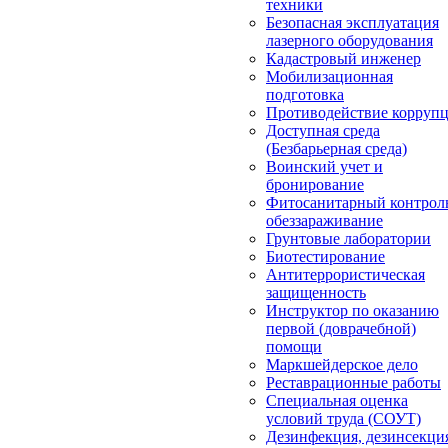
техники
Безопасная эксплуатация
лазерного оборудования
Кадастровый инженер
Мобилизационная
подготовка
Противодействие корруп
Доступная среда
(Безбарьерная среда)
Воинский учет и
бронирование
Фитосанитарный контрол
обеззараживание
Грунтовые лаборатории
Биотестирование
Антитеррористическая
защищенность
Инструктор по оказанию
первой (доврачебной)
помощи
Маркшейдерское дело
Реставрационные работы
Специальная оценка
условий труда (СОУТ)
Дезинфекция, дезинсекци