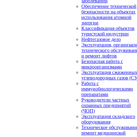
заболеваний
Обеспечение технической
безопасности на объектах
использования атомной
энергии
Классификация объектов
туристской индустрии
Нефтегазовое дело
Эксплуатация, организац
технического обслуживан
и ремонт лифтов
Безопасная работа с
микроорганизмами
Эксплуатация сжиженны
углеводородных газов (С
Работа с
иммунобиологическими
препаратами
Руководители частных
охранных предприятий
(ЧОП)
Эксплуатация складского
оборудования
Техническое обслуживани
ремонт медицинской