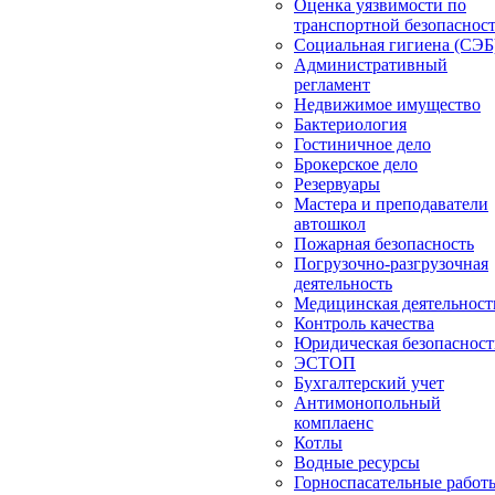
Оценка уязвимости по
транспортной безопаснос
Социальная гигиена (СЭБ
Административный
регламент
Недвижимое имущество
Бактериология
Гостиничное дело
Брокерское дело
Резервуары
Мастера и преподаватели
автошкол
Пожарная безопасность
Погрузочно-разгрузочная
деятельность
Медицинская деятельност
Контроль качества
Юридическая безопасност
ЭСТОП
Бухгалтерский учет
Антимонопольный
комплаенс
Котлы
Водные ресурсы
Горноспасательные работ