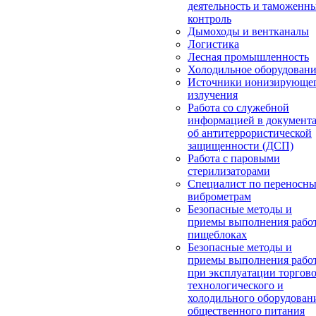
деятельность и таможенн
контроль
Дымоходы и вентканалы
Логистика
Лесная промышленность
Холодильное оборудован
Источники ионизирующе
излучения
Работа со служебной
информацией в документ
об антитеррористической
защищенности (ДСП)
Работа с паровыми
стерилизаторами
Специалист по переносн
виброметрам
Безопасные методы и
приемы выполнения работ
пищеблоках
Безопасные методы и
приемы выполнения рабо
при эксплуатации торгово
технологического и
холодильного оборудован
общественного питания