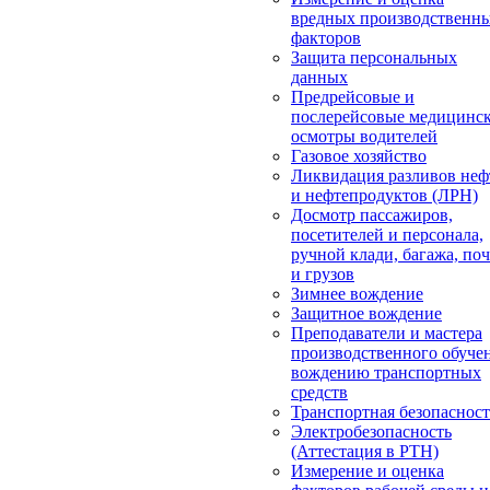
вредных производственн
факторов
Защита персональных
данных
Предрейсовые и
послерейсовые медицинс
осмотры водителей
Газовое хозяйство
Ликвидация разливов неф
и нефтепродуктов (ЛРН)
Досмотр пассажиров,
посетителей и персонала,
ручной клади, багажа, по
и грузов
Зимнее вождение
Защитное вождение
Преподаватели и мастера
производственного обуче
вождению транспортных
средств
Транспортная безопасност
Электробезопасность
(Аттестация в РТН)
Измерение и оценка