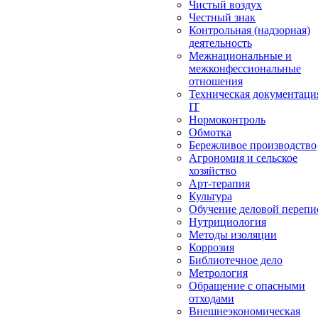
Чистый воздух
Честный знак
Контрольная (надзорная)
деятельность
Межнациональные и
межконфессиональные
отношения
Техническая документаци
IT
Нормоконтроль
Обмотка
Бережливое производство
Агрономия и сельское
хозяйство
Арт-терапия
Культура
Обучение деловой перепи
Нутрициология
Методы изоляции
Коррозия
Библиотечное дело
Метрология
Обращение с опасными
отходами
Внешнеэкономическая