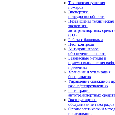
Технология тушения
пожаров
Экспертиза
нетрудоспособности
Независимая техническая
экспертиза
автотранспортных средст
(ТО)
Работа с баллонами
Пест-контроль
Антидопинговое
обеспечение в спорте
Безопасные методы и
приемы выполнения работ
прачечных
Хранение и утилизация
боеприпасов
Управление скважиной п
газонефтепроявлениях
Регистрация
автотранспортных средст
Эксплуатация и
обслуживание тахографов
Органолептический мето
исследования