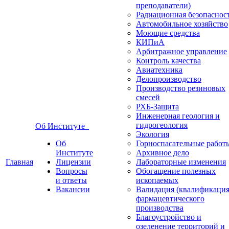
преподаватели)
Радиационная безопаснос
Автомобильное хозяйство
Моющие средства
КИПиА
Арбитражное управление
Контроль качества
Авиатехника
Делопроизводство
Производство резиновых
смесей
РХБ-Защита
Инженерная геология и
гидрогеология
Об Институте
Экология
Об
Горноспасательные работ
Институте
Архивное дело
Главная
Лицензии
Лабораторные изменения
Вопросы
Обогащение полезных
и ответы
ископаемых
Вакансии
Валидация (квалификация
фармацевтического
производства
Благоустройство и
озеленение территорий и