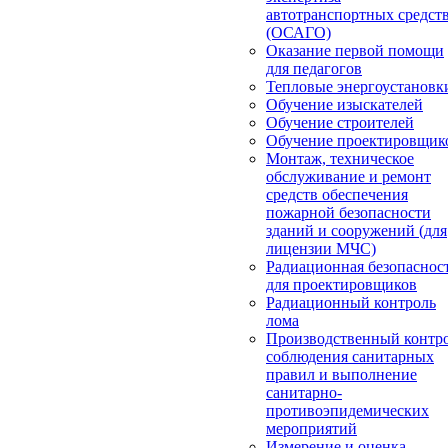
автотранспортных средст
(ОСАГО)
Оказание первой помощи
для педагогов
Тепловые энергоустановк
Обучение изыскателей
Обучение строителей
Обучение проектировщик
Монтаж, техническое
обслуживание и ремонт
средств обеспечения
пожарной безопасности
зданий и сооружений (для
лицензии МЧС)
Радиационная безопаснос
для проектировщиков
Радиационный контроль
лома
Производственный контр
соблюдения санитарных
правил и выполнение
санитарно-
противоэпидемических
мероприятий
Измерение и оценка