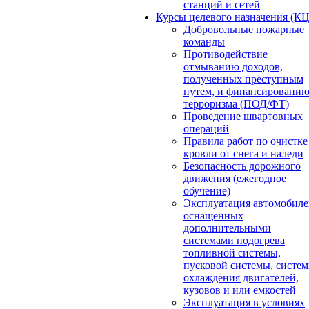
станций и сетей
Курсы целевого назначения (К
Добровольные пожарные
команды
Противодействие
отмыванию доходов,
полученных преступным
путем, и финансировани
терроризма (ПОД/ФТ)
Проведение швартовных
операций
Правила работ по очистке
кровли от снега и наледи
Безопасность дорожного
движения (ежегодное
обучение)
Эксплуатация автомобиле
оснащенных
дополнительными
системами подогрева
топливной системы,
пусковой системы, систе
охлаждения двигателей,
кузовов и или емкостей
Эксплуатация в условиях