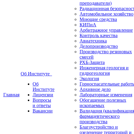
преподаватели)
Радиационная безопаснос
Автомобильное хозяйство
Моющие средства
КИПиА
Арбитражное управление
Контроль качества
Авиатехника
Делопроизводство
Производство резиновых
смесей
РХБ-Защита
Инженерная геология и
гидрогеология
Об Институте
Экология
Об
Горноспасательные работ
Институте
Архивное дело
Главная
Лицензии
Лабораторные изменения
Вопросы
Обогащение полезных
и ответы
ископаемых
Вакансии
Валидация (квалификация
фармацевтического
производства
Благоустройство и
озеленение территорий и