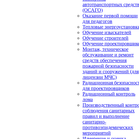
автотранспортных средст
(ОСАГО)
Оказание первой помощи
для педагогов
Тепловые энергоустановк
Обучение изыскателей
Обучение строителей
Обучение проектировщик
Монтаж, техническое
обслуживание и ремонт
средств обеспечения
пожарной безопасности
зданий и сооружений (для
лицензии МЧС)
Радиационная безопаснос
для проектировщиков
Радиационный контроль
лома
Производственный контр
соблюдения санитарных
правил и выполнение
санитарно-
противоэпидемических
мероприятий
Измерение и оценка