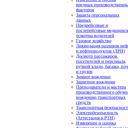
вредных производственн
факторов
Защита персональных
данных
Предрейсовые и
послерейсовые медицинс
осмотры водителей
Газовое хозяйство
Ликвидация разливов неф
и нефтепродуктов (ЛРН)
Досмотр пассажиров,
посетителей и персонала,
ручной клади, багажа, по
и грузов
Зимнее вождение
Защитное вождение
Преподаватели и мастера
производственного обуче
вождению транспортных
средств
Транспортная безопасност
Электробезопасность
(Аттестация в РТН)
Измерение и оценка