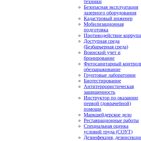
техники
Безопасная эксплуатация
лазерного оборудования
Кадастровый инженер
Мобилизационная
подготовка
Противодействие корруп
Доступная среда
(Безбарьерная среда)
Воинский учет и
бронирование
Фитосанитарный контрол
обеззараживание
Грунтовые лаборатории
Биотестирование
Антитеррористическая
защищенность
Инструктор по оказанию
первой (доврачебной)
помощи
Маркшейдерское дело
Реставрационные работы
Специальная оценка
условий труда (СОУТ)
Дезинфекция, дезинсекци