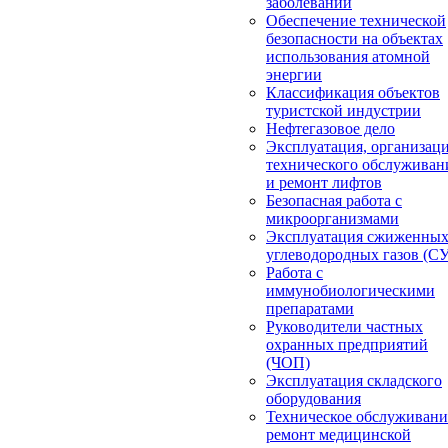
заболеваний
Обеспечение технической
безопасности на объектах
использования атомной
энергии
Классификация объектов
туристской индустрии
Нефтегазовое дело
Эксплуатация, организац
технического обслуживан
и ремонт лифтов
Безопасная работа с
микроорганизмами
Эксплуатация сжиженны
углеводородных газов (С
Работа с
иммунобиологическими
препаратами
Руководители частных
охранных предприятий
(ЧОП)
Эксплуатация складского
оборудования
Техническое обслуживани
ремонт медицинской