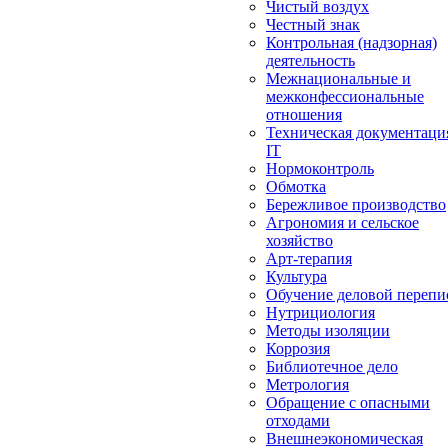
Чистый воздух
Честный знак
Контрольная (надзорная)
деятельность
Межнациональные и
межконфессиональные
отношения
Техническая документаци
IT
Нормоконтроль
Обмотка
Бережливое производство
Агрономия и сельское
хозяйство
Арт-терапия
Культура
Обучение деловой перепи
Нутрициология
Методы изоляции
Коррозия
Библиотечное дело
Метрология
Обращение с опасными
отходами
Внешнеэкономическая