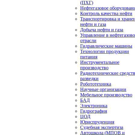
(ПХГ)
Нефтегазовое оборудован
Контроль качества нефти
Транспортировка и хране
нефти и газа
Добыча нефти и газа
Управление в нефтегазов
отрасли
Гидравлические машины
Технологии продукции
питания
Инструментальное
производство
Радиотехнические средст
разведки
Робототехника
Научные организации
Мебельное производство
БАД
Электроника
Гидрография
ЦОД
Юриспруденция
Судебная экспертиза
Автошкола (МПОВ и