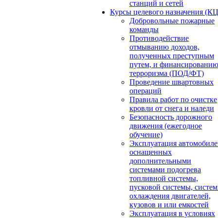
станций и сетей
Курсы целевого назначения (К
Добровольные пожарные
команды
Противодействие
отмыванию доходов,
полученных преступным
путем, и финансировани
терроризма (ПОД/ФТ)
Проведение швартовных
операций
Правила работ по очистке
кровли от снега и наледи
Безопасность дорожного
движения (ежегодное
обучение)
Эксплуатация автомобиле
оснащенных
дополнительными
системами подогрева
топливной системы,
пусковой системы, систе
охлаждения двигателей,
кузовов и или емкостей
Эксплуатация в условиях