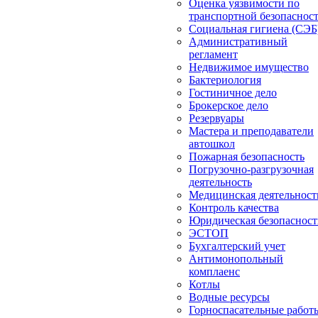
Оценка уязвимости по
транспортной безопаснос
Социальная гигиена (СЭБ
Административный
регламент
Недвижимое имущество
Бактериология
Гостиничное дело
Брокерское дело
Резервуары
Мастера и преподаватели
автошкол
Пожарная безопасность
Погрузочно-разгрузочная
деятельность
Медицинская деятельност
Контроль качества
Юридическая безопасност
ЭСТОП
Бухгалтерский учет
Антимонопольный
комплаенс
Котлы
Водные ресурсы
Горноспасательные работ