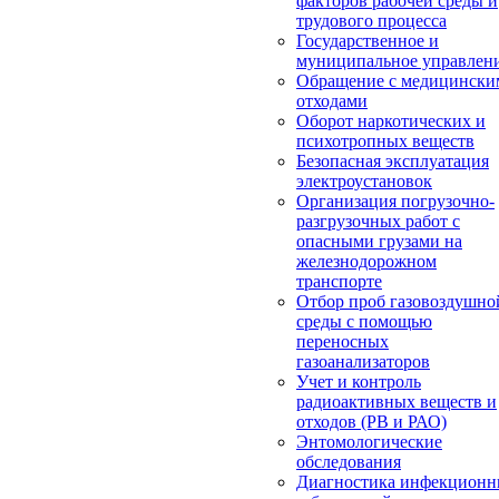
факторов рабочей среды и
трудового процесса
Государственное и
муниципальное управлен
Обращение с медицински
отходами
Оборот наркотических и
психотропных веществ
Безопасная эксплуатация
электроустановок
Организация погрузочно-
разгрузочных работ с
опасными грузами на
железнодорожном
транспорте
Отбор проб газовоздушно
среды с помощью
переносных
газоанализаторов
Учет и контроль
радиоактивных веществ и
отходов (РВ и РАО)
Энтомологические
обследования
Диагностика инфекцион