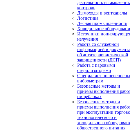
деятельность и таможенн
контроль
Дымоходы и вентканалы
Логистика
Лесная промышленность
Холодильное оборудован
Источники ионизирующе
излучения
Работа со служебной
информацией в документ
об антитеррористической
защищенности (ДСП)
Работа с паровыми
стерилизаторами
Специалист по переносн
виброметрам
Безопасные методы и
приемы выполнения работ
пищеблоках
Безопасные методы и
приемы выполнения рабо
при эксплуатации торгово
технологического и
холодильного оборудован
общественного питания