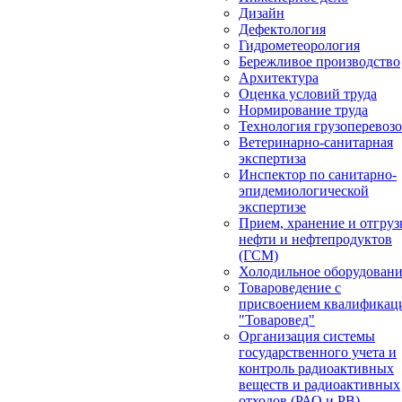
Дизайн
Дефектология
Гидрометеорология
Бережливое производство
Архитектура
Оценка условий труда
Нормирование труда
Технология грузоперевоз
Ветеринарно-санитарная
экспертиза
Инспектор по санитарно-
эпидемиологической
экспертизе
Прием, хранение и отгруз
нефти и нефтепродуктов
(ГСМ)
Холодильное оборудован
Товароведение с
присвоением квалификац
"Товаровед"
Организация системы
государственного учета и
контроль радиоактивных
веществ и радиоактивных
отходов (РАО и РВ)