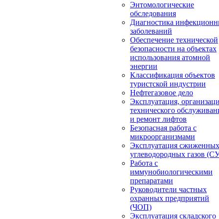
Энтомологические
обследования
Диагностика инфекцион
заболеваний
Обеспечение технической
безопасности на объектах
использования атомной
энергии
Классификация объектов
туристской индустрии
Нефтегазовое дело
Эксплуатация, организац
технического обслуживан
и ремонт лифтов
Безопасная работа с
микроорганизмами
Эксплуатация сжиженны
углеводородных газов (С
Работа с
иммунобиологическими
препаратами
Руководители частных
охранных предприятий
(ЧОП)
Эксплуатация складского