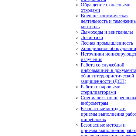
Обращение с опасными
отходами
Внешнеэкономическая
деятельность и таможенн
контроль
Дымоходы и вентканалы
Логистика
Лесная промышленность
Холодильное оборудован
Источники ионизирующе
излучения
Работа со служебной
информацией в документ
об антитеррористической
защищенности (ДСП)
Работа с паровыми
стерилизаторами
Специалист по переносн
виброметрам
Безопасные методы и
приемы выполнения работ
пищеблоках
Безопасные методы и
приемы выполнения рабо
при эксплуатации торгово