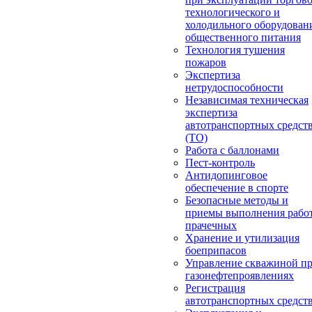
технологического и
холодильного оборудован
общественного питания
Технология тушения
пожаров
Экспертиза
нетрудоспособности
Независимая техническая
экспертиза
автотранспортных средст
(ТО)
Работа с баллонами
Пест-контроль
Антидопинговое
обеспечение в спорте
Безопасные методы и
приемы выполнения работ
прачечных
Хранение и утилизация
боеприпасов
Управление скважиной п
газонефтепроявлениях
Регистрация
автотранспортных средст