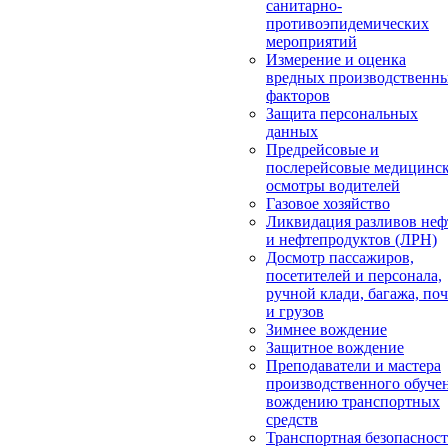
санитарно-
противоэпидемических
мероприятий
Измерение и оценка
вредных производственн
факторов
Защита персональных
данных
Предрейсовые и
послерейсовые медицинс
осмотры водителей
Газовое хозяйство
Ликвидация разливов неф
и нефтепродуктов (ЛРН)
Досмотр пассажиров,
посетителей и персонала,
ручной клади, багажа, по
и грузов
Зимнее вождение
Защитное вождение
Преподаватели и мастера
производственного обуче
вождению транспортных
средств
Транспортная безопасност