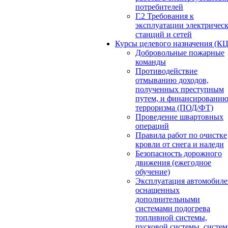
потребителей
Г.2 Требования к
эксплуатации электричес
станций и сетей
Курсы целевого назначения (К
Добровольные пожарные
команды
Противодействие
отмыванию доходов,
полученных преступным
путем, и финансировани
терроризма (ПОД/ФТ)
Проведение швартовных
операций
Правила работ по очистке
кровли от снега и наледи
Безопасность дорожного
движения (ежегодное
обучение)
Эксплуатация автомобиле
оснащенных
дополнительными
системами подогрева
топливной системы,
пусковой системы, систе