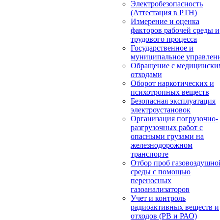
Электробезопасность
(Аттестация в РТН)
Измерение и оценка
факторов рабочей среды и
трудового процесса
Государственное и
муниципальное управлен
Обращение с медицински
отходами
Оборот наркотических и
психотропных веществ
Безопасная эксплуатация
электроустановок
Организация погрузочно-
разгрузочных работ с
опасными грузами на
железнодорожном
транспорте
Отбор проб газовоздушно
среды с помощью
переносных
газоанализаторов
Учет и контроль
радиоактивных веществ и
отходов (РВ и РАО)