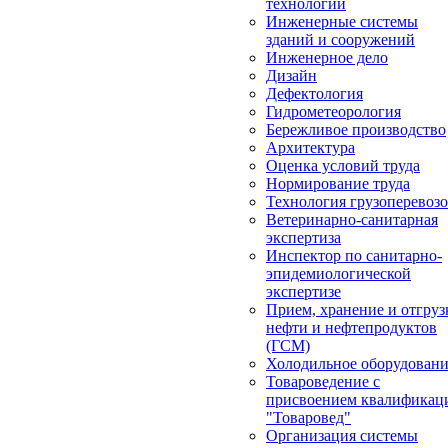
технологии
Инженерные системы
зданий и сооружений
Инженерное дело
Дизайн
Дефектология
Гидрометеорология
Бережливое производство
Архитектура
Оценка условий труда
Нормирование труда
Технология грузоперевоз
Ветеринарно-санитарная
экспертиза
Инспектор по санитарно-
эпидемиологической
экспертизе
Прием, хранение и отгруз
нефти и нефтепродуктов
(ГСМ)
Холодильное оборудован
Товароведение с
присвоением квалификац
"Товаровед"
Организация системы