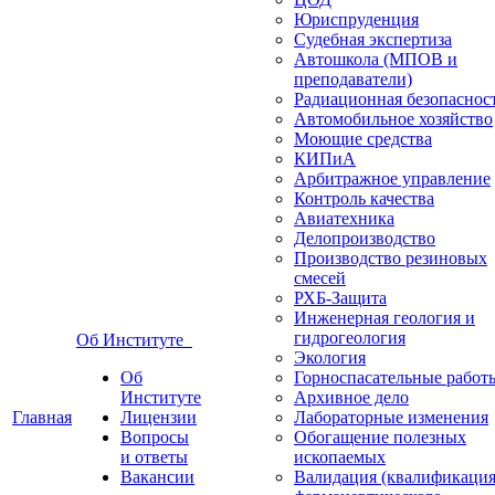
Юриспруденция
Судебная экспертиза
Автошкола (МПОВ и
преподаватели)
Радиационная безопаснос
Автомобильное хозяйство
Моющие средства
КИПиА
Арбитражное управление
Контроль качества
Авиатехника
Делопроизводство
Производство резиновых
смесей
РХБ-Защита
Инженерная геология и
гидрогеология
Об Институте
Экология
Об
Горноспасательные работ
Институте
Архивное дело
Главная
Лицензии
Лабораторные изменения
Вопросы
Обогащение полезных
и ответы
ископаемых
Вакансии
Валидация (квалификация