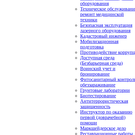
оборудования
Техническое обслуживани
ремонт медицинской
техники
Безопасная эксплуатация
лазерного оборудования
Кадастровый инженер
Мобилизационная
подготовка
Противодействие корруп
Доступная среда
(Безбарьерная среда)
Воинский учет и
бронирование
Фитосанитарный контрол
обеззараживание
Грунтовые лаборатории
Биотестирование
Антитеррористическая
защищенность
Инструктор по оказанию
первой (доврачебной)
помощи
Маркшейдерское дело
Реставрационные работы