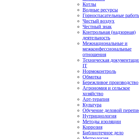
Котлы
Водные ресурсы
Горноспасательные работ
Чистый воздух
Честный знак
Контрольная (надзорная)
деятельность
Межнациональные и
межконфессиональные
отношения
Техническая документаци
IT
Нормоконтроль
Обмотка
Бережливое производство
Агрономия и сельское
хозяйство
Арт-терапия
Культура
Обучение деловой перепи
Нутрициология
Методы изоляции
Коррозия
Библиотечное дело
Метрология