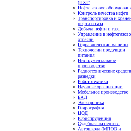
(ПХГ)
Нефтегазовое оборудован
Контроль качества нефти
Транспортировка и хране
нефти и газа
Добыча нефти и газа
Управление в нефтегазов
отрасли
Гидравлические машины
Технологии продукции
питания
Инструментальное
производство
Радиотехнические средст
разведки
Робототехника
Научные организации
Мебельное производство
БАД
Электроника
Гидрография
ЦОД
Юриспруденция
Судебная экспертиза
Автошкола (МПОВ и