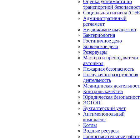
Оценка уязвимости по
транспортной безопаснос
Социальная гигиена (СЭБ
Административный
регламент
Недвижимое имущество
Бактериология
Гостиничное дело
Брокерское дело
Резервуары
Мастера и преподаватели
автошкол
Пожарная безопасность
Погрузочно-разгрузочная
деятельность
Медицинская деятельност
Контроль качества
Юридическая безопасност
ЭСТОП
Бухгалтерский учет
Антимонопольный
комплаенс
Котлы
Водные ресурсы
Горноспасательные работ