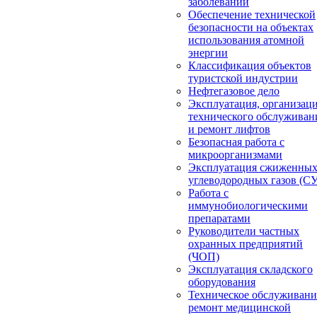
заболеваний
Обеспечение технической
безопасности на объектах
использования атомной
энергии
Классификация объектов
туристской индустрии
Нефтегазовое дело
Эксплуатация, организац
технического обслуживан
и ремонт лифтов
Безопасная работа с
микроорганизмами
Эксплуатация сжиженны
углеводородных газов (С
Работа с
иммунобиологическими
препаратами
Руководители частных
охранных предприятий
(ЧОП)
Эксплуатация складского
оборудования
Техническое обслуживани
ремонт медицинской