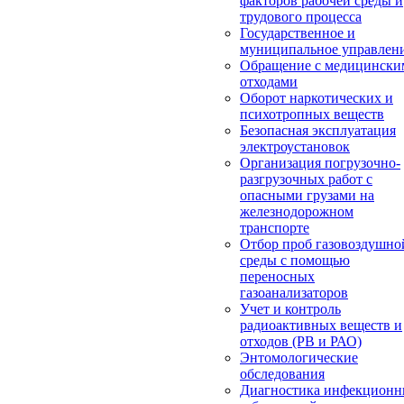
факторов рабочей среды и
трудового процесса
Государственное и
муниципальное управлен
Обращение с медицински
отходами
Оборот наркотических и
психотропных веществ
Безопасная эксплуатация
электроустановок
Организация погрузочно-
разгрузочных работ с
опасными грузами на
железнодорожном
транспорте
Отбор проб газовоздушно
среды с помощью
переносных
газоанализаторов
Учет и контроль
радиоактивных веществ и
отходов (РВ и РАО)
Энтомологические
обследования
Диагностика инфекцион