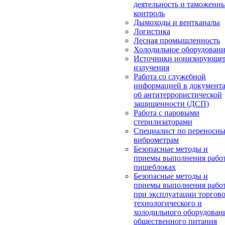
деятельность и таможенн
контроль
Дымоходы и вентканалы
Логистика
Лесная промышленность
Холодильное оборудован
Источники ионизирующе
излучения
Работа со служебной
информацией в документ
об антитеррористической
защищенности (ДСП)
Работа с паровыми
стерилизаторами
Специалист по переносн
виброметрам
Безопасные методы и
приемы выполнения работ
пищеблоках
Безопасные методы и
приемы выполнения рабо
при эксплуатации торгово
технологического и
холодильного оборудован
общественного питания