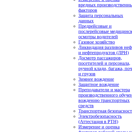
вредных производственн
факторов
Защита персональных
данных
Предрейсовые и
послерейсовые медицинс
осмотры водителей
Газовое хозяйство
Ликвидация разливов неф
и нефтепродуктов (ЛРН)
Досмотр пассажиров,
посетителей и персонала,
ручной клади, багажа, по
и грузов
Зимнее вождение
Защитное вождение
Преподаватели и мастера
производственного обуче
вождению транспортных
средств
Транспортная безопасност
Электробезопасность
(Аттестация в РТН)
Измерение и оценка