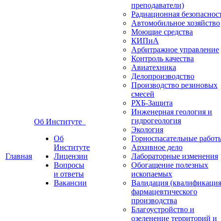
преподаватели)
Радиационная безопаснос
Автомобильное хозяйство
Моющие средства
КИПиА
Арбитражное управление
Контроль качества
Авиатехника
Делопроизводство
Производство резиновых
смесей
РХБ-Защита
Инженерная геология и
гидрогеология
Об Институте
Экология
Об
Горноспасательные работ
Институте
Архивное дело
Главная
Лицензии
Лабораторные изменения
Вопросы
Обогащение полезных
и ответы
ископаемых
Вакансии
Валидация (квалификация
фармацевтического
производства
Благоустройство и
озеленение территорий и