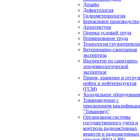
Дизайн
Дефектология
Гидрометеорология
Бережливое производство
Архитектура
Оценка условий труда
Нормирование труда
Технология грузоперевоз
Ветеринарно-санитарная
экспертиза
Инспектор по санитарно-
эпидемиологической
экспертизе
Прием, хранение и отгруз
нефти и нефтепродуктов
(ГСМ)
Холодильное оборудован
Товароведение с
присвоением квалификац
"Товаровед"
Организация системы
государственного учета и
контроль радиоактивных
веществ и радиоактивных
отходов (РАО и РВ)