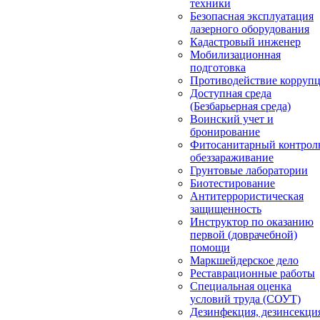
техники
Безопасная эксплуатация
лазерного оборудования
Кадастровый инженер
Мобилизационная
подготовка
Противодействие корруп
Доступная среда
(Безбарьерная среда)
Воинский учет и
бронирование
Фитосанитарный контрол
обеззараживание
Грунтовые лаборатории
Биотестирование
Антитеррористическая
защищенность
Инструктор по оказанию
первой (доврачебной)
помощи
Маркшейдерское дело
Реставрационные работы
Специальная оценка
условий труда (СОУТ)
Дезинфекция, дезинсекци