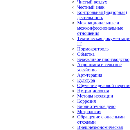
Чистый воздух
Честный знак
Контрольная (надзорная)
деятельность
Межнациональные и
межконфессиональные
отношения
Техническая документаци
IT
Нормоконтроль
Обмотка
Бережливое производство
Агрономия и сельское
хозяйство
Арт-терапия
Культура
Обучение деловой перепи
Нутрициология
Методы изоляции
Коррозия
Библиотечное дело
Метрология
Обращение с опасными
отходами
Внешнеэкономическая