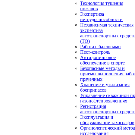
Технология тушения
пожаров
Экспертиза
нетрудоспособности
Независимая техническая
экспертиза
автотранспортных средст
(ТО)
Работа с баллонами
Пест-контроль
Антидопинговое
обеспечение в спорте
Безопасные методы и
приемы выполнения работ
прачечных
Хранение и утилизация
боеприпасов
Управление скважиной п
газонефтепроявлениях
Регистрация
автотранспортных средст
Эксплуатация и
обслуживание тахографов
Органолептический мето
исследования