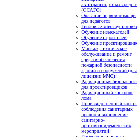
автотранспортных средст
(ОСАГО)
Оказание первой помощи
для педагогов
Тепловые энергоустановк
Обучение изыскателей
Обучение строителей
Обучение проектировщик
Монтаж, техническое
обслуживание и ремонт
средств обеспечения
пожарной безопасности
зданий и сооружений (для
лицензии МЧС)
Радиационная безопаснос
для проектировщиков
Радиационный контроль
лома
Производственный контр
соблюдения санитарных
правил и выполнение
санитарно-
противоэпидемических
мероприятий
Измерение и оценка