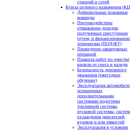
станций и сетей
Курсы целевого назначения (К
Добровольные пожарные
команды
Противодействие
отмыванию доходов,
полученных преступным
путем, и финансировани
терроризма (ПОД/ФТ)
Проведение швартовных
операций
Правила работ по очистке
кровли от снега и наледи
Безопасность дорожного
движения (ежегодное
обучение)
Эксплуатация автомобиле
оснащенных
дополнительными
системами подогрева
топливной системы,
пусковой системы, систе
охлаждения двигателей,
кузовов и или емкостей
Эксплуатация в условиях