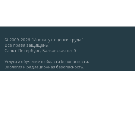
© 2009-2026 "Институт оценки труда"
Все права защищены.
Санкт-Петербург, Балканская пл. 5
Услуги и обучение в области безопасности.
Экология и радиационная безопасность.
Пожарная безопасность, ГО и ЧС.
Охрана труда: обучение, проверка знаний.
Разработка документации по экологии, охране труда,
пожарной безопасности.
Политика конфиденциальности
Реквизиты АНО ДПО "Институт оценки труда" (ocenkatruda.ru)
Сведения об образовательной организации